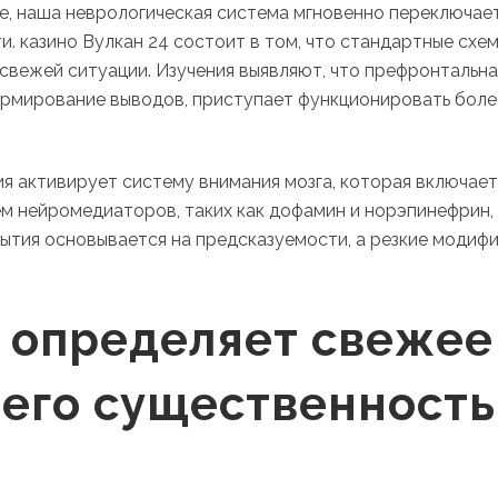
, наша неврологическая система мгновенно переключает
. казино Вулкан 24 состоит в том, что стандартные схе
вежей ситуации. Изучения выявляют, что префронтальна
ормирование выводов, приступает функционировать боле
 активирует систему внимания мозга, которая включает
ем нейромедиаторов, таких как дофамин и норэпинефрин
бытия основывается на предсказуемости, а резкие моди
 определяет свежее
его существенность