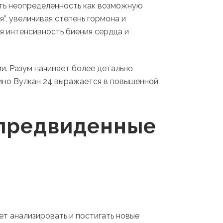
ть неопределенность как возможную
”, увеличивая степень гормона и
я интенсивность биения сердца и
и. Разум начинает более детально
зино Вулкан 24 выражается в повышенной
епредвиденные
т анализировать и постигать новые