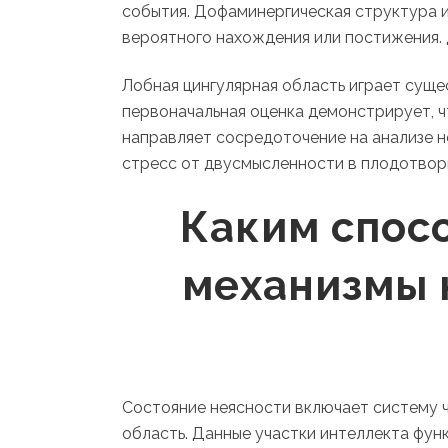
события. Дофаминергическая структура и
вероятного нахождения или постижения. 
Лобная цингулярная область играет суще
первоначальная оценка демонстрирует, ч
направляет сосредоточение на анализе н
стресс от двусмысленности в плодотвор
Каким спос
механизмы 
Состояние неясности включает систему 
область. Данные участки интеллекта фу