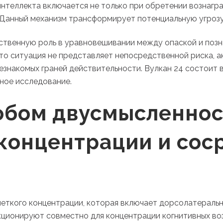
нтеллекта включается не только при обретении вознагра
Данный механизм трансформирует потенциальную угрозу 
ственную роль в уравновешивании между опаской и позн
то ситуация не представляет непосредственной риска, а
езнакомых граней действительности. Вулкан 24 состоит в
ное исследование.
обом двусмысленнос
концентрации и сос
четкого концентрации, которая включает дорсолатераль
нкционируют совместно для концентрации когнитивных в