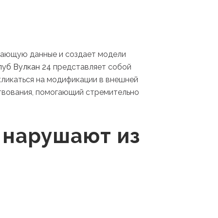
пающую данные и создает модели
луб Вулкан 24
представляет собой
ликаться на модификации в внешней
твования, помогающий стремительно
 нарушают из