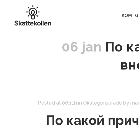
KOM I
06 jan
По к
вн
Posted at 06:11h
in
Okategoriserade
by
mar
По какой прич