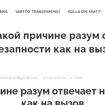
GÅNG
VARFÖR TRANSPARENS?
KOLLA DIN SKATT!
акой причине разум 
езапности как на вы
iaurban32@gmail.com
0 Comments
0
Likes
ине разум отвечает 
как на вызов