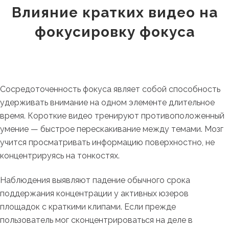
Влияние кратких видео на
фокусировку фокуса
Сосредоточенность фокуса являет собой способность
удерживать внимание на одном элементе длительное
время. Короткие видео тренируют противоположенный
умение — быстрое перескакивание между темами. Мозг
учится просматривать информацию поверхностно, не
концентрируясь на тонкостях.
Наблюдения выявляют падение обычного срока
поддержания концентрации у активных юзеров
площадок с краткими клипами. Если прежде
пользователь мог сконцентрироваться на деле в