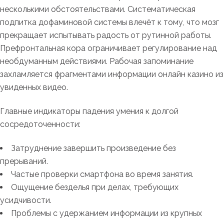
несколькими обстоятельствами. Систематическая
подпитка дофаминовой системы влечёт к тому, что мозг
прекращает испытывать радость от рутинной работы.
Префронтальная кора ограничивает регулирование над
необдуманным действиями. Рабочая запоминание
захламляется фрагментами информации онлайн казино из
увиденных видео.
Главные индикаторы падения умения к долгой
сосредоточенности:
Затруднение завершить произведение без
прерываний.
Частые проверки смартфона во время занятия.
Ощущение безделья при делах, требующих
усидчивости.
Проблемы с удержанием информации из крупных