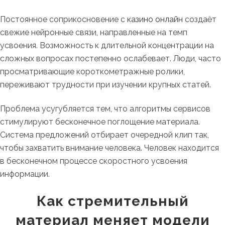
Постоянное соприкосновение с
казино онлайн
создаёт
свежие нейронные связи, направленные на темп
усвоения. Возможность к длительной концентрации на
сложных вопросах постепенно ослабевает. Люди, часто
просматривающие короткометражные ролики,
переживают трудности при изучении крупных статей.
Проблема усугубляется тем, что алгоритмы сервисов
стимулируют бесконечное поглощение материала.
Система предложений отбирает очередной клип так,
чтобы захватить внимание человека. Человек находится
в бесконечном процессе скоростного усвоения
информации.
Как стремительный
материал меняет модели