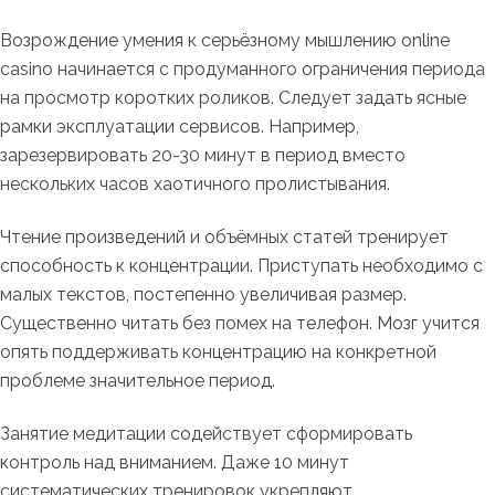
Возрождение умения к серьёзному мышлению online
casino начинается с продуманного ограничения периода
на просмотр коротких роликов. Следует задать ясные
рамки эксплуатации сервисов. Например,
зарезервировать 20-30 минут в период вместо
нескольких часов хаотичного пролистывания.
Чтение произведений и объёмных статей тренирует
способность к концентрации. Приступать необходимо с
малых текстов, постепенно увеличивая размер.
Существенно читать без помех на телефон. Мозг учится
опять поддерживать концентрацию на конкретной
проблеме значительное период.
Занятие медитации содействует сформировать
контроль над вниманием. Даже 10 минут
систематических тренировок укрепляют