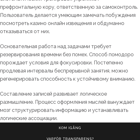
префронтальную кору, ответственную за самоконтроль.
Пользователь делается умеющим замечать побуждения
посмотреть казино онлайн извещения и обдуманно
отказываться от них.
Основательная работа над задачами требует
резервирования времени без помех. Способ помодоро
порождает условия для фокусировки. Постепенно
продлевая интервалы беспрерывной занятия, можно
регенерировать способность к устойчивому вниманию.
Составление записей развивает логическое
размышление. Процесс оформления мыслей вынуждает
мозг структурировать информацию и устанавливать
логические ассоциации.
KOM IGÅNG
VARFÖR TRANSPARENS?