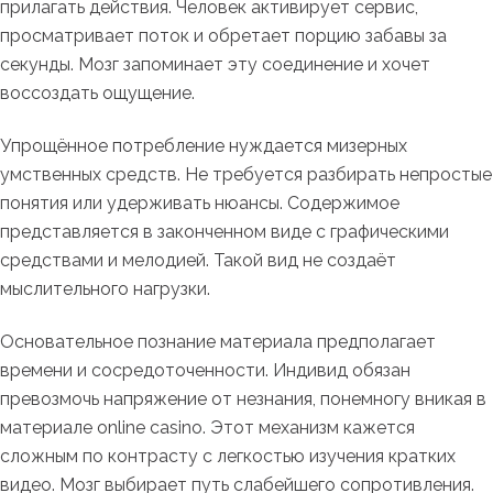
прилагать действия. Человек активирует сервис,
просматривает поток и обретает порцию забавы за
секунды. Мозг запоминает эту соединение и хочет
воссоздать ощущение.
Упрощённое потребление нуждается мизерных
умственных средств. Не требуется разбирать непростые
понятия или удерживать нюансы. Содержимое
представляется в законченном виде с графическими
средствами и мелодией. Такой вид не создаёт
мыслительного нагрузки.
Основательное познание материала предполагает
времени и сосредоточенности. Индивид обязан
превозмочь напряжение от незнания, понемногу вникая в
материале online casino. Этот механизм кажется
сложным по контрасту с легкостью изучения кратких
видео. Мозг выбирает путь слабейшего сопротивления.