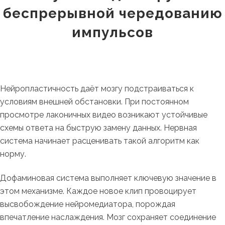
беспрерывной чередованию
импульсов
Нейропластичность даёт мозгу подстраиваться к
условиям внешней обстановки. При постоянном
просмотре лаконичных видео возникают устойчивые
схемы ответа на быструю замену данных. Нервная
система начинает расценивать такой алгоритм как
норму.
Дофаминовая система выполняет ключевую значение в
этом механизме. Каждое новое клип провоцирует
высвобождение нейромедиатора, порождая
впечатление наслаждения. Мозг сохраняет соединение