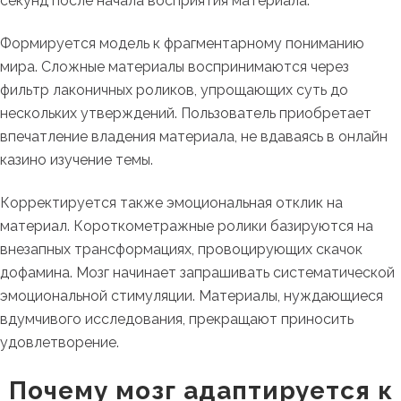
секунд после начала восприятия материала.
Формируется модель к фрагментарному пониманию
мира. Сложные материалы воспринимаются через
фильтр лаконичных роликов, упрощающих суть до
нескольких утверждений. Пользователь приобретает
впечатление владения материала, не вдаваясь в онлайн
казино изучение темы.
Корректируется также эмоциональная отклик на
материал. Короткометражные ролики базируются на
внезапных трансформациях, провоцирующих скачок
дофамина. Мозг начинает запрашивать систематической
эмоциональной стимуляции. Материалы, нуждающиеся
вдумчивого исследования, прекращают приносить
удовлетворение.
Почему мозг адаптируется к