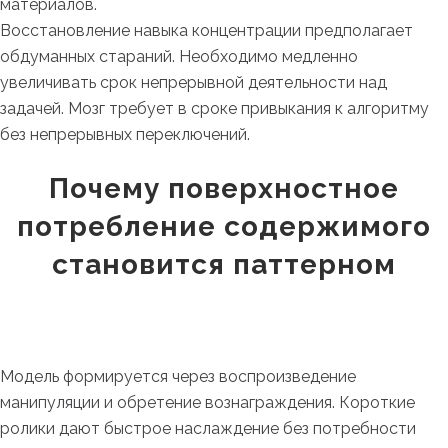
материалов.
Восстановление навыка концентрации предполагает
обдуманных стараний. Необходимо медленно
увеличивать срок непрерывной деятельности над
задачей. Мозг требует в сроке привыкания к алгоритму
без непрерывных переключений.
Почему поверхностное
потребление содержимого
становится паттерном
Модель формируется через воспроизведение
манипуляции и обретение вознаграждения. Короткие
ролики дают быстрое наслаждение без потребности