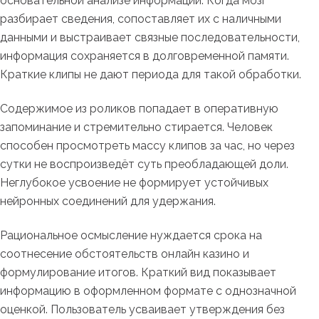
основательной анализе информации. Когда мозг
разбирает сведения, сопоставляет их с наличными
данными и выстраивает связные последовательности,
информация сохраняется в долговременной памяти.
Краткие клипы не дают периода для такой обработки.
Содержимое из роликов попадает в оперативную
запоминание и стремительно стирается. Человек
способен просмотреть массу клипов за час, но через
сутки не воспроизведёт суть преобладающей доли.
Неглубокое усвоение не формирует устойчивых
нейронных соединений для удержания.
Рациональное осмысление нуждается срока на
соотнесение обстоятельств онлайн казино и
формулирование итогов. Краткий вид показывает
информацию в оформленном формате с однозначной
оценкой. Пользователь усваивает утверждения без