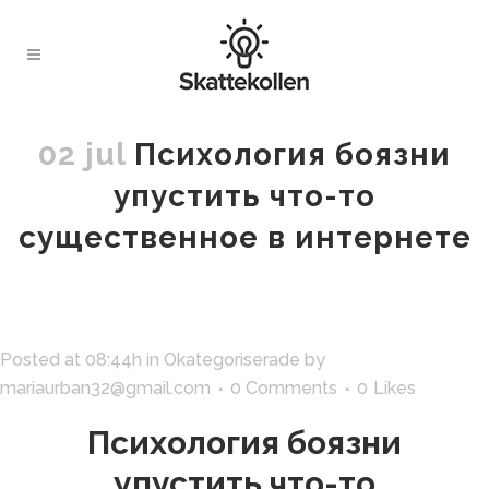
02 jul
Психология боязни
упустить что-то
существенное в интернете
Posted at 08:44h
in
Okategoriserade
by
mariaurban32@gmail.com
0 Comments
0
Likes
Психология боязни
упустить что-то