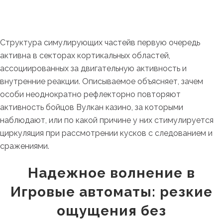
Структура симулирующих частейв первую очередь
активна в секторах кортикальных областей,
ассоциированных за двигательную активность и
внутренние реакции. Описываемое объясняет, зачем
особи неоднократно рефлекторно повторяют
активность бойцов Вулкан казино, за которыми
наблюдают, или по какой причине у них стимулируется
циркуляция при рассмотрении кусков с следованием и
сражениями.
Надежное волнение в
Игровые автоматы: резкие
ощущения без