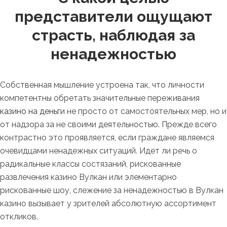
представители ощущают
страсть, наблюдая за
ненадежностью
Собственная мышление устроена так, что личности
компетентны обретать значительные переживания
казино на деньги
не просто от самостоятельных мер, но и
от надзора за не своими деятельностью. Прежде всего
контрастно это проявляется, если граждане являемся
очевидцами ненадежных ситуаций. Идет ли речь о
радикальные классы состязаний, рискованные
развлечения казино Вулкан или элементарно
рискованные шоу, слежение за ненадежностью в Вулкан
казино вызывает у зрителей абсолютную ассортимент
откликов.