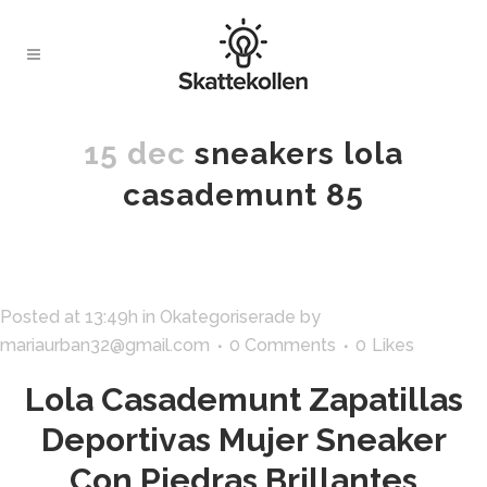
15 dec
sneakers lola
casademunt 85
Posted at 13:49h
in
Okategoriserade
by
mariaurban32@gmail.com
0 Comments
0
Likes
Lola Casademunt Zapatillas
Deportivas Mujer Sneaker
Con Piedras Brillantes