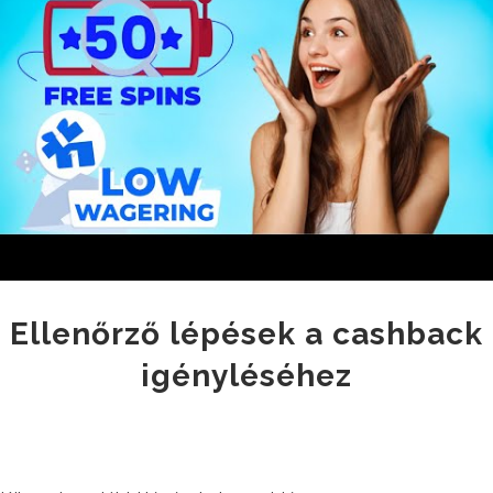
Ellenőrző lépések a cashback
igényléséhez