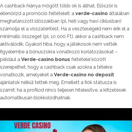
A cashback hiánya mögött több ok is állhat. Először is
ellenőrizd a promóció feltételeit: a
verde-casino
általában
meghatározott időszakban (pl. heti vagy havi ciklusban)
számolja el a visszatérítést. Ha a veszteségeid nem érik el a
minimális összeget (pl. 10 000 Ft), akkor a cashback nem
aktiválódik. Gyakori hiba, hogy a játékosok nem vették
figyelembe a bónuszokra vonatkozó korlátozásokat –
például a
Verde-casino bonus
feltételei között
szerepelhet, hogy a cashback csak azokra a tétekre
vonatkozik, amelyeket a
Verde-casino no deposit
ajánlatok nélkül tettek meg. Emellett a fiók státusza is
számít: ha a profilod nincs teljesen hitelesítve, a kifizetések
automatikusan blokkolódhatnak.