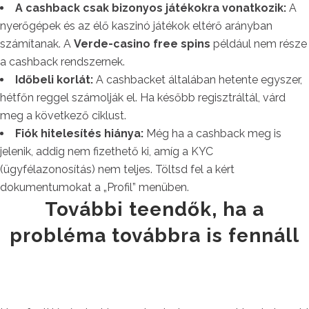
A cashback csak bizonyos játékokra vonatkozik:
A
nyerőgépek és az élő kaszinó játékok eltérő arányban
számítanak. A
Verde-casino free spins
például nem része
a cashback rendszernek.
Időbeli korlát:
A cashbacket általában hetente egyszer,
hétfőn reggel számolják el. Ha később regisztráltál, várd
meg a következő ciklust.
Fiók hitelesítés hiánya:
Még ha a cashback meg is
jelenik, addig nem fizethető ki, amíg a KYC
(ügyfélazonosítás) nem teljes. Töltsd fel a kért
dokumentumokat a „Profil” menüben.
További teendők, ha a
probléma továbbra is fennáll