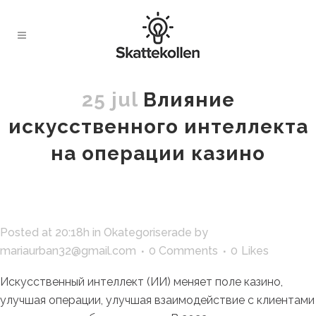
25 jul
Влияние
искусственного интеллекта
на операции казино
Posted at 20:18h
in
Okategoriserade
by
mariaurban32@gmail.com
0 Comments
0
Likes
Искусственный интеллект (ИИ) меняет поле казино,
улучшая операции, улучшая взаимодействие с клиентами