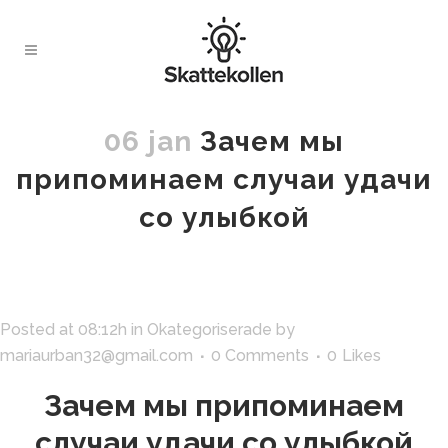
06 jan
Зачем мы
припоминаем случаи удачи
со улыбкой
Posted at 08:12h
in
Okategoriserade
by
mariaurban32@gmail.com
0 Comments
0
Likes
Зачем мы припоминаем
случаи удачи со улыбкой