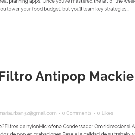
t meal planning apps. Once you’ve mastered the art of the wee
 lower your food budget, but you’ll learn key strategies...
Filtro Antipop Mackie
mariaurban32@gmail.com
0 Comments
0
Likes
op?Filtros de nylonMicrófono Condensador Omnidireccional
idos de pop en grabaciones Pese a la calidad de su trabajo,