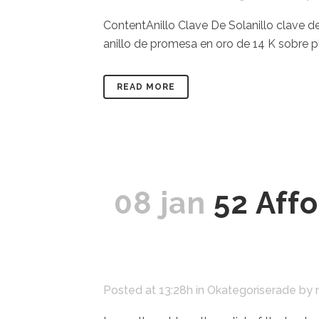
ContentAnillo Clave De Solanillo clave d
anillo de promesa en oro de 14 K sobre pl
READ MORE
08 jan
52 Affo
Posted at 13:28h
in
Okategoriserade
by