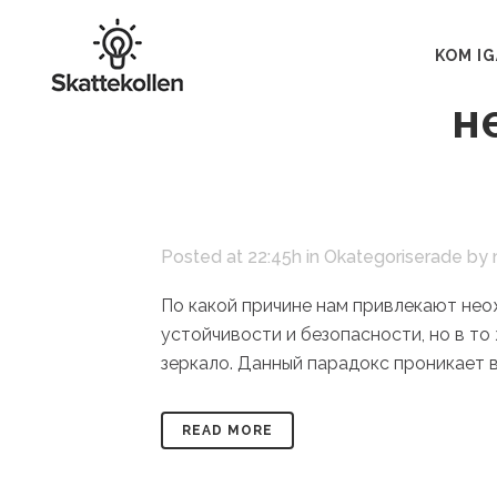
08 jan
По 
KOM I
н
Posted at 22:45h
in
Okategoriserade
by
По какой причине нам привлекают нео
устойчивости и безопасности, но в т
зеркало. Данный парадокс проникает в
READ MORE