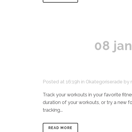
08 ja
Posted at 16:19h
in
Okategoriserade
by
Track your workouts in your favorite fitne
duration of your workouts, or try a new fo
tracking...
READ MORE