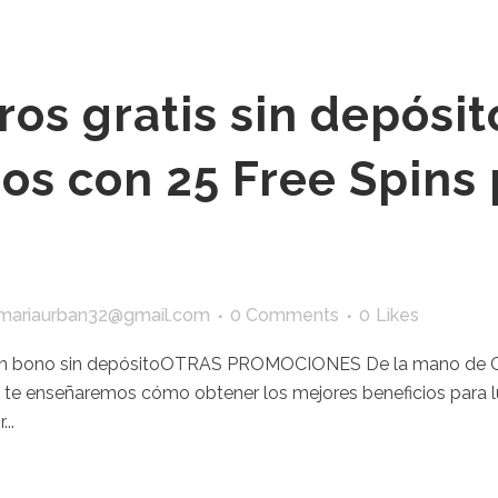
iros gratis sin depósi
os con 25 Free Spins 
mariaurban32@gmail.com
0 Comments
0
Likes
 con bono sin depósitoOTRAS PROMOCIONES De la mano de Co
 te enseñaremos cómo obtener los mejores beneficios para lu
..