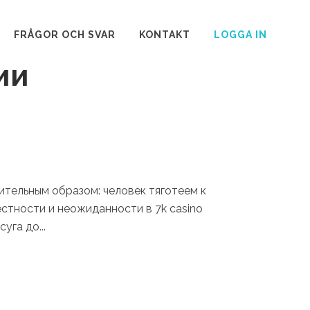
привлекают
FRÅGOR OCH SVAR
KONTAKT
LOGGA IN
ии
тельным образом: человек тяготеем к
стности и неожиданности в 7k casino
га до...