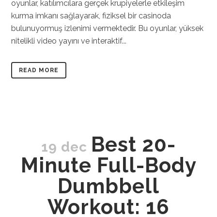
oyunlar, katılımcılara gerçek krupiyelerle etkileşim
kurma imkanı sağlayarak, fiziksel bir casinoda
bulunuyormuş izlenimi vermektedir. Bu oyunlar, yüksek
nitelikli video yayını ve interaktif...
READ MORE
Best 20-
19 dec
Minute Full-Body
Dumbbell
Workout: 16