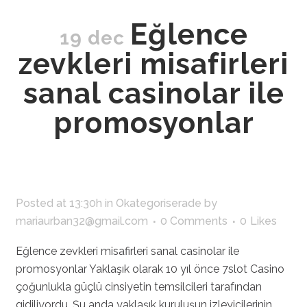
Eğlence
19 dec
zevkleri misafirleri
sanal casinolar ile
promosyonlar
Posted at 13:30h
in
Okategoriserade
by
mariaurban32@gmail.com
0 Comments
0
Likes
Eğlence zevkleri misafirleri sanal casinolar ile
promosyonlar Yaklaşık olarak 10 yıl önce 7slot Casino
çoğunlukla güçlü cinsiyetin temsilcileri tarafından
gidiliyordu. Şu anda yaklaşık kuruluşun izleyicilerinin