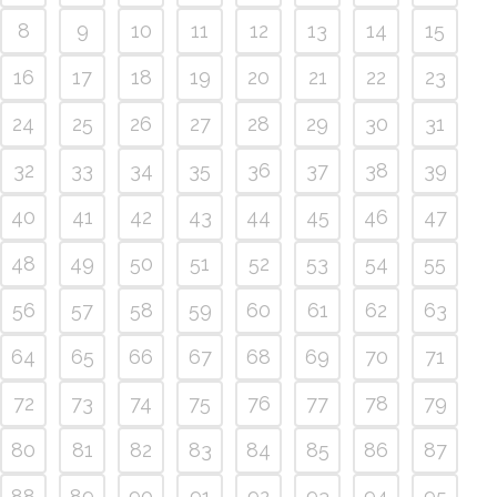
8
9
10
11
12
13
14
15
16
17
18
19
20
21
22
23
24
25
26
27
28
29
30
31
32
33
34
35
36
37
38
39
40
41
42
43
44
45
46
47
48
49
50
51
52
53
54
55
56
57
58
59
60
61
62
63
64
65
66
67
68
69
70
71
72
73
74
75
76
77
78
79
80
81
82
83
84
85
86
87
88
89
90
91
92
93
94
95