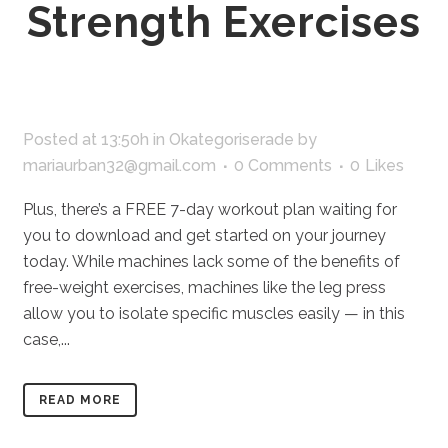
Strength Exercises
Posted at 13:50h
in
Okategoriserade
by
mariaurban32@gmail.com
0 Comments
0
Likes
Plus, there’s a FREE 7-day workout plan waiting for
you to download and get started on your journey
today. While machines lack some of the benefits of
free-weight exercises, machines like the leg press
allow you to isolate specific muscles easily — in this
case,...
READ MORE