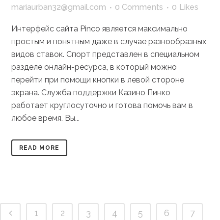
mariaurban32@gmail.com
0 Comments
0
Likes
Интерфейс сайта Pinco является максимально
простым и понятным даже в случае разнообразных
видов ставок. Спорт представлен в специальном
разделе онлайн-ресурса, в который можно
перейти при помощи кнопки в левой стороне
экрана. Служба поддержки Казино Пинко
работает круглосуточно и готова помочь вам в
любое время. Вы...
READ MORE
1
2
3
4
5
6
7