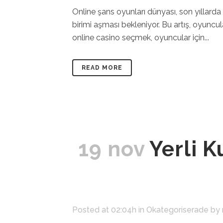
Online şans oyunları dünyası, son yıllard
birimi aşması bekleniyor. Bu artış, oyunc
online casino seçmek, oyuncular için...
READ MORE
19 nov
Yerli 
Posted at 02:04h
in
Okategoriserade
by