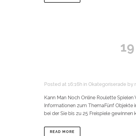
19
Posted at 16:16h
in
Okategoriserade
by
Kann Man Noch Online Roulette Spielen W
Informationen zum ThemaFünf Objekte in 
bei der Sie bis zu 25 Freispiele gewinnen k
READ MORE