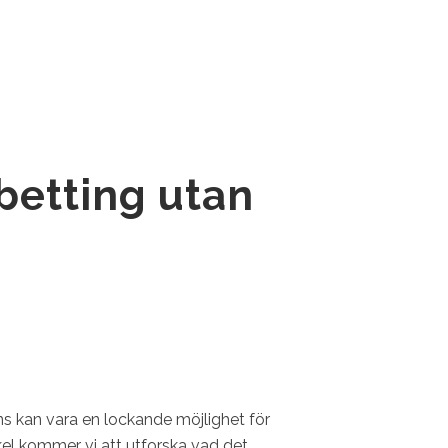
betting utan
ens kan vara en lockande möjlighet för
kel kommer vi att utforska vad det