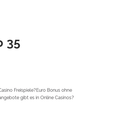
o 35
Casino Freispiele?Euro Bonus ohne
ngebote gibt es in Online Casinos?