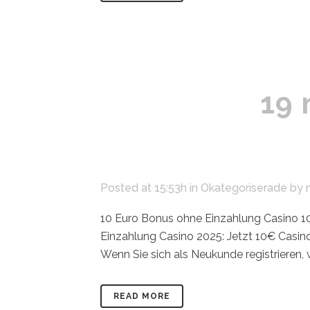
19 
Posted at 15:53h
in
Okategoriserade
by
10 Euro Bonus ohne Einzahlung Casino 10
Einzahlung Casino 2025: Jetzt 10€ Casin
Wenn Sie sich als Neukunde registrieren, wi
READ MORE