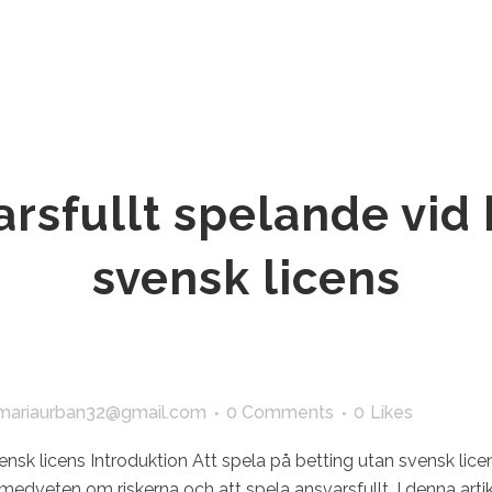
rsfullt spelande vid 
svensk licens
mariaurban32@gmail.com
0 Comments
0
Likes
ensk licens Introduktion Att spela på betting utan svensk lic
medveten om riskerna och att spela ansvarsfullt. I denna arti