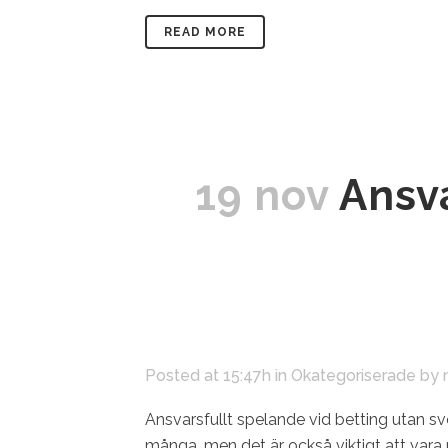
READ MORE
19 nov
Ansva
Posted at 15:47h
in
Okategoriserade
by
Ansvarsfullt spelande vid betting utan sv
många, men det är också viktigt att vara 