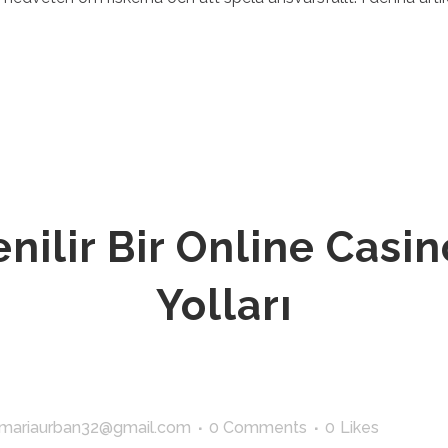
nilir Bir Online Cas
Yolları
mariaurban32@gmail.com
0 Comments
0
Likes