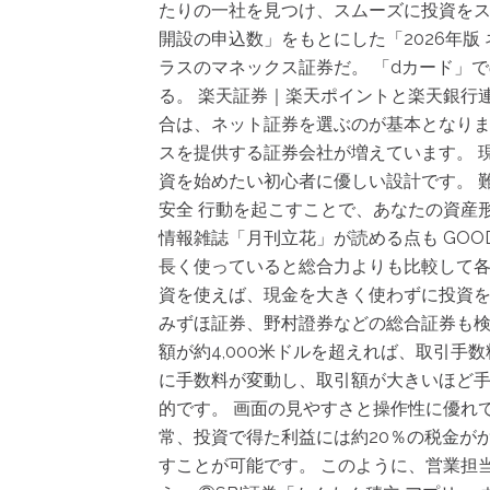
たりの一社を見つけ、スムーズに投資をス
開設の申込数」をもとにした「2026年
ラスのマネックス証券だ。 「dカード」
る。 楽天証券｜楽天ポイントと楽天銀行
合は、ネット証券を選ぶのが基本となりま
スを提供する証券会社が増えています。 
資を始めたい初心者に優しい設計です。 難
安全 行動を起こすことで、あなたの資産
情報雑誌「月刊立花」が読める点も GOO
長く使っていると総合力よりも比較して各
資を使えば、現金を大きく使わずに投資を
みずほ証券、野村證券などの総合証券も検討
額が約4,000米ドルを超えれば、取引手
に手数料が変動し、取引額が大きいほど手
的です。 画面の見やすさと操作性に優れ
常、投資で得た利益には約20％の税金が
すことが可能です。 このように、営業担