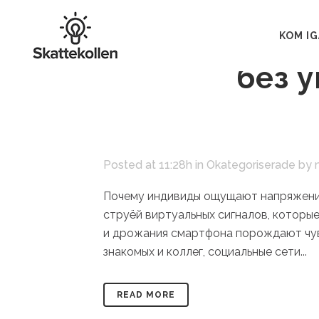
20 jul
Почему
KOM I
без 
Posted at 11:28h
in
Okategoriserade
by
Почему индивиды ощущают напряжение
струёй виртуальных сигналов, которые
и дрожания смартфона порождают чув
знакомых и коллег, социальные сети...
READ MORE