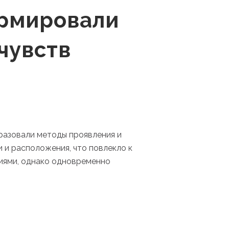
ормировали
чувств
разовали методы проявления и
 и расположения, что повлекло к
ниями, однако одновременно