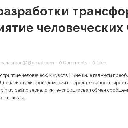
разработки трансф
иятие человеческих 
mariaurban32@gmail.com
0 Comments
0
Likes
сприятие человеческих чувств Нынешние гаджеты преоб
исплеи стали проводниками в передаче радости, ярости
pin up casino зеркало интенсифицировал обмен сообще
онтакта и...