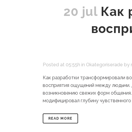
20 jul
Как 
воспр
Posted at 05:55h
in
Okategoriserade
by
Как разработки трансформировали во
восприятия ощущений между людьми. Д
возникновению свежих форм общения. 
модифицировал глубину чувственного к
READ MORE