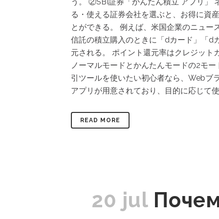
う。 ②SBI証券「かんたん積立 アプリ
る・使える証券会社を選ぶと、お得に資産
とができる。 例えば、米国企業のニュース
信託の積立購入のときに「dカード」「dカ
元される。 ポイント還元率はクレジット
ノーマルモードとかんたんモードの2モー
引ツールを使いたい初心者なら、Webブラ
アプリが用意されており、目的に応じて使い
READ MORE
20 jul
Почем