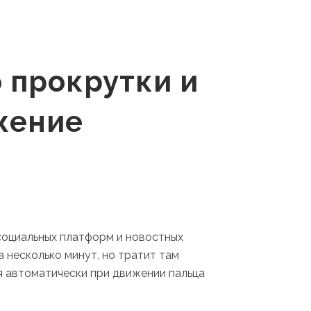
 прокрутки и
жение
социальных платформ и новостных
 несколько минут, но тратит там
я автоматически при движении пальца