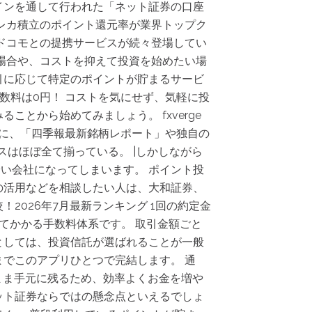
インを通して行われた「ネット証券の口座
クレカ積立のポイント還元率が業界トップク
ドコモとの提携サービスが続々登場してい
場合や、コストを抑えて投資を始めたい場
引に応じて特定のポイントが貯まるサービ
数料は0円！ コストを気にせず、気軽に投
とから始めてみましょう。 fxverge
かに、「四季報最新銘柄レポート」や独自の
スはほぼ全て揃っている。 |しかしながら
い会社になってしまいます。 ポイント投
の活用などを相談したい人は、大和証券、
2026年7月最新ランキング 1回の約定金
してかかる手数料体系です。 取引金額ごと
としては、投資信託が選ばれることが一般
でこのアプリひとつで完結します。 通
まま手元に残るため、効率よくお金を増や
ット証券ならではの懸念点といえるでしょ