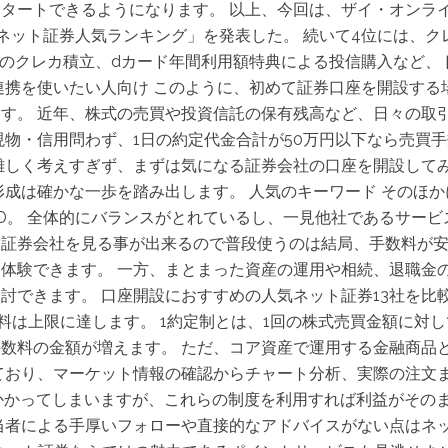
タートできるようになります。 以上、今回は、ザイ・オンラ
版 ネット証券人気ランキング」を発表した。 続いて4位には、
でのクレカ積立、dカード年間利用額特典による投信購入など、
連携を使いたい人向け このように、初めて証券口座を開設する
す。 近年、株式の売買や投資信託の保有残高など、日々の取
現物・信用問わず、1日の約定代金合計が50万円以下なら売買手
しく考えすぎず、まずは気になる証券会社の口座を開設してみるこ
形成は確かな一歩を踏み出します。 人気のキーワード そのほ
D。 全体的にバランスがとれているし、一見他社であるサービ
証券会社を見る事が出来るので普段使うのは結局、手数料が安
体験できます。 一方、まとまった資産の運用や相続、退職金
できます。 口座開設におすすめの人気ネット証券13社を比較！
数料は上限に達します。 1約定制とは、1回の株式売買金額に対
数料の金額が増えます。 ただ、コア資産で運用する金融商品
ており、マーケット情報の確認からチャート分析、実際の注文ま
かかってしまいますが、これらの制度を利用すれば利益がその
当者による手厚いフォローや直接的なアドバイスがない点はネ