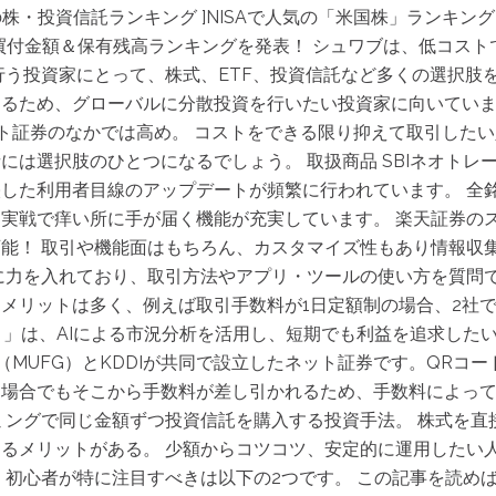
の株・投資信託ランキング ]NISAで人気の「米国株」ランキング【
買付金額＆保有残高ランキングを発表！ シュワブは、低コス
行う投資家にとって、株式、ETF、投資信託など多くの選択肢
るため、グローバルに分散投資を行いたい投資家に向いていま
ット証券のなかでは高め。 コストをできる限り抑えて取引した
には選択肢のひとつになるでしょう。 取扱商品 SBIネオトレ
した利用者目線のアップデートが頻繁に行われています。 全
実戦で痒い所に手が届く機能が充実しています。 楽天証券のスマ
能！ 取引や機能面はもちろん、カスタマイズ性もあり情報収集
に力を入れており、取引方法やアプリ・ツールの使い方を質問
メリットは多く、例えば取引手数料が1日定額制の場合、2社
）」は、AIによる市況分析を活用し、短期でも利益を追求した
（MUFG）とKDDIが共同で設立したネット証券です。QRコ
た場合でもそこから手数料が差し引かれるため、手数料によっ
ミングで同じ金額ずつ投資信託を購入する投資手法。 株式を直
るメリットがある。 少額からコツコツ、安定的に運用したい
、初心者が特に注目すべきは以下の2つです。 この記事を読め