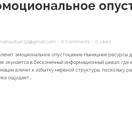
эмоциональное опу
mariaurban32@gmail.com
0 Comments
0
Likes
влечет эмоциональное опустошение Нынешние ресурсы 
век окунается в бесконечный информационный шквал, где
мации влечет к избытку нервной структуры, поскольку р
ка ощущает...