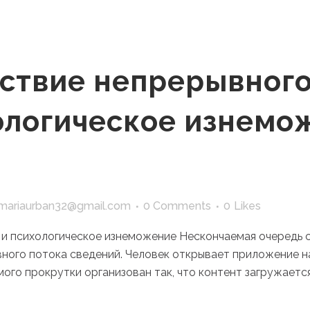
ствие непрерывного
ологическое изнемо
mariaurban32@gmail.com
0 Comments
0
Likes
 и психологическое изнеможение Нескончаемая очередь 
ого потока сведений. Человек открывает приложение на
мого прокрутки организован так, что контент загружаетс
.