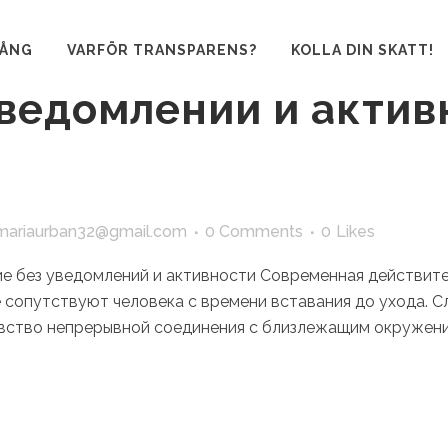
 индивиды ощущают
GÅNG
VARFÖR TRANSPARENS?
KOLLA DIN SKATT!
уведомлений и актив
mariaurban32@gmail.com
0 Comments
0
Likes
 без уведомлений и активности Современная действите
 сопутствуют человека с времени вставания до ухода. С
ство непрерывной соединения с близлежащим окружени