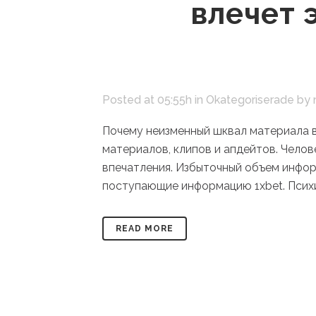
влечет 
Posted at 05:55h
in
Okategoriserade
by
Почему неизменный шквал материала 
материалов, клипов и апдейтов. Чело
впечатления. Избыточный объем инфор
поступающие информацию 1xbet. Психи
READ MORE