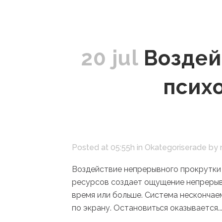
20 jul
Воздей
псих
Posted at 05:55h
in
Okategoriserade
by
Воздействие непрерывного прокрутки
ресурсов создает ощущение непрерывн
время или больше. Система нескончае
по экрану. Остановиться оказывается..