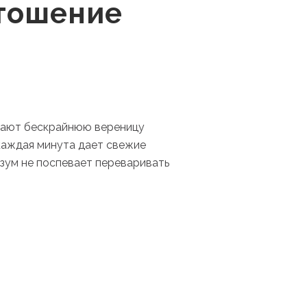
стошение
дают бескрайнюю вереницу
 каждая минута дает свежие
азум не поспевает переваривать