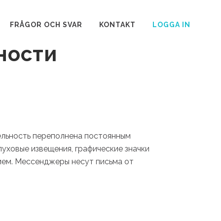
 напряжение
FRÅGOR OCH SVAR
KONTAKT
LOGGA IN
ности
льность переполнена постоянным
луховые извещения, графические значки
ем. Мессенджеры несут письма от