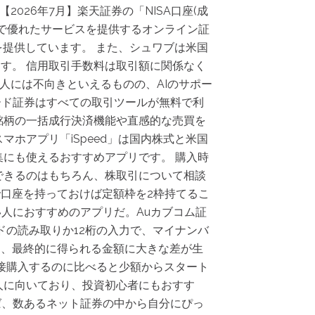
2026年7月】楽天証券の「NISA口座(成
トで優れたサービスを提供するオンライン証
を提供しています。 また、シュワブは米国
す。 信用取引手数料は取引額に関係なく
い人には不向きといえるものの、AIのサポー
ード証券はすべての取引ツールが無料で利
銘柄の一括成行決済機能や直感的な売買を
ホアプリ「iSpeed」は国内株式と米国
にも使えるおすすめアプリです。 購入時
できるのはもちろん、株取引について相談
で口座を持っておけば定額枠を2枠持てるこ
い人におすすめのアプリだ。Auカブコム証
ードの読み取りか12桁の入力で、マイナンバ
て、最終的に得られる金額に大きな差が生
接購入するのに比べると少額からスタート
人に向いており、投資初心者にもおすす
ば、数あるネット証券の中から自分にぴっ