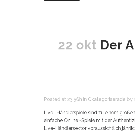
22 okt
Der A
Posted at 23:56h
in
Okategoriserade
by
Live -Händlerspiele sind zu einem großen
einfache Online -Spiele mit der Authenti
Live-Händlersektor voraussichtlich jährli