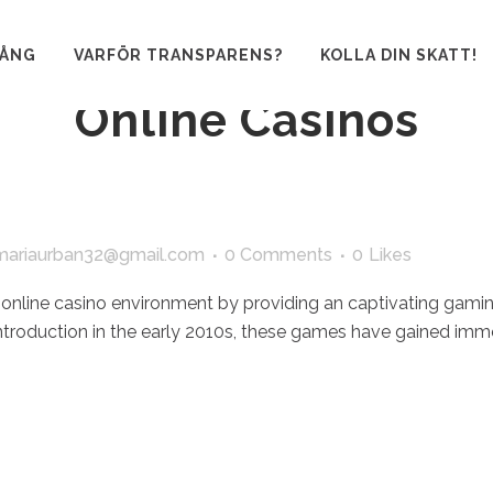
Evolution of Live Dea
GÅNG
VARFÖR TRANSPARENS?
KOLLA DIN SKATT!
Online Casinos
mariaurban32@gmail.com
0 Comments
0
Likes
online casino environment by providing an captivating gamin
 introduction in the early 2010s, these games have gained imm