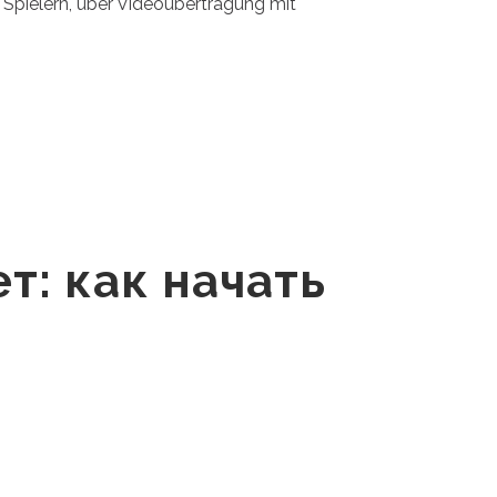
 Spielern, über Videoübertragung mit
т: как начать