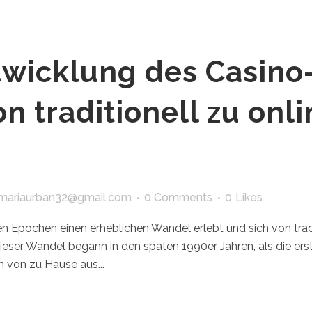
twicklung des Casino
n traditionell zu onl
mariaurban32@gmail.com
0 Comments
0
Likes
n Epochen einen erheblichen Wandel erlebt und sich von trad
ieser Wandel begann in den späten 1990er Jahren, als die ers
 von zu Hause aus...