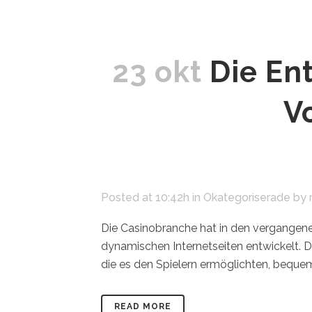
23 okt
Die En
Vo
Posted at 10:42h
in
Okategoriserade
by
Die Casinobranche hat in den vergangene
dynamischen Internetseiten entwickelt. D
die es den Spielern ermöglichten, bequem
READ MORE