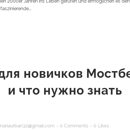
ühen 2000er Jahren ins Leben gerufen und ermöglichen es den
aszinierende...
для новичков Мостбе
и что нужно знать
mariaurban32@gmail.com
0 Comments
0
Likes