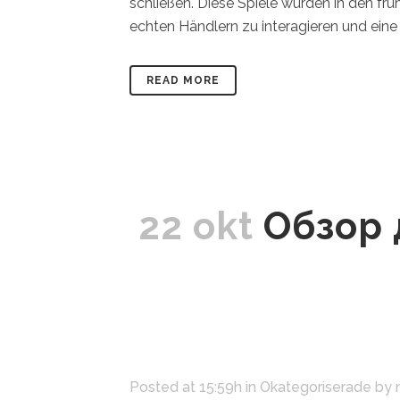
schließen. Diese Spiele wurden in den fr
echten Händlern zu interagieren und eine f
READ MORE
22 okt
Обзор 
Posted at 15:59h
in
Okategoriserade
by