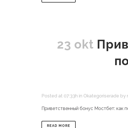
23 okt
Прив
по
Posted at 07:33h
in
Okategoriserade
by
Приветственный бонус Мостбет: как по
READ MORE