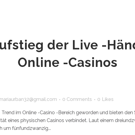
ufstieg der Live -Hän
Online -Casinos
mariaurban32@gmail.com
0 Comments
0
Likes
 Trend im Online -Casino -Bereich geworden und bieten den Sp
zität eines physischen Casinos verbindet. Laut einem dreiundz
ch um fünfundzwanzig...