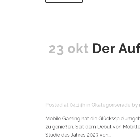
23 okt
Der Auf
Posted at 04:14h
in
Okategoriserade
by
Mobile Gaming hat die Glücksspielumgebu
zu genießen. Seit dem Debüt von Mobilte
Studie des Jahres 2023 von...