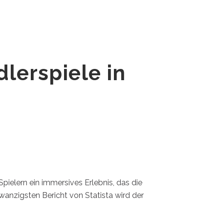
dlerspiele in
ielern ein immersives Erlebnis, das die
wanzigsten Bericht von Statista wird der