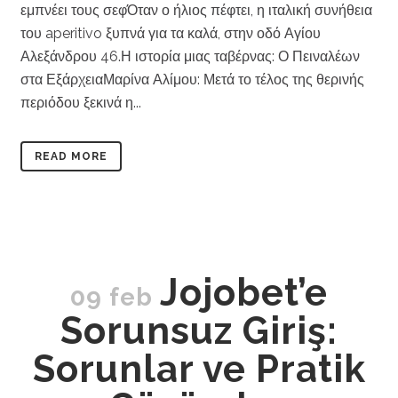
εμπνέει τους σεφΌταν ο ήλιος πέφτει, η ιταλική συνήθεια
του aperitivo ξυπνά για τα καλά, στην οδό Αγίου
Αλεξάνδρου 46.Η ιστορία μιας ταβέρνας: Ο Πειναλέων
στα ΕξάρχειαΜαρίνα Αλίμου: Μετά το τέλος της θερινής
περιόδου ξεκινά η...
READ MORE
Jojobet’e
09 feb
Sorunsuz Giriş:
Sorunlar ve Pratik