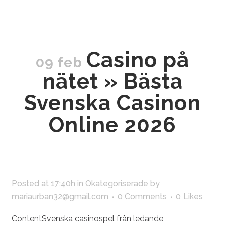
Casino på
09 feb
nätet » Bästa
Svenska Casinon
Online 2026
Posted at 17:40h
in
Okategoriserade
by
mariaurban32@gmail.com
0 Comments
0
Likes
ContentSvenska casinospel från ledande