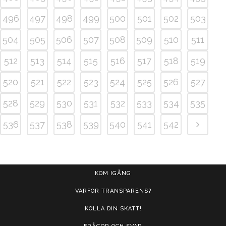
496
497
498
499
500
501
502
503
504
505
506
507
508
509
510
511
512
513
514
515
516
517
518
519
520
521
522
523
524
525
526
527
528
529
530
531
532
533
534
535
536
537
538
539
540
541
542
KOM IGÅNG
VARFÖR TRANSPARENS?
KOLLA DIN SKATT!