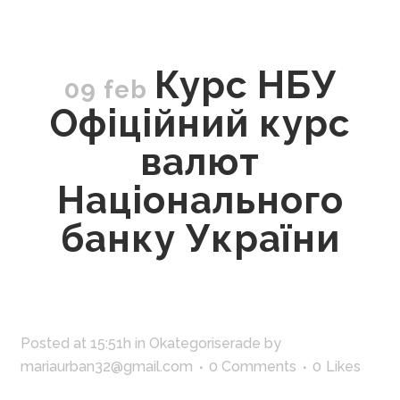
Курс НБУ
09 feb
Офіційний курс
валют
Національного
банку України
Posted at 15:51h
in
Okategoriserade
by
mariaurban32@gmail.com
0 Comments
0
Likes