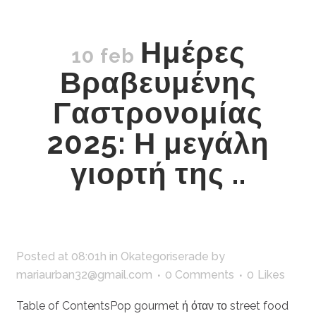
Ημέρες
10 feb
Βραβευμένης
Γαστρονομίας
2025: Η μεγάλη
γιορτή της ..
Posted at 08:01h
in
Okategoriserade
by
mariaurban32@gmail.com
0 Comments
0
Likes
Table of ContentsPop gourmet ή όταν το street food