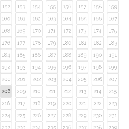
152
153
154
155
156
157
158
159
160
161
162
163
164
165
166
167
168
169
170
171
172
173
174
175
176
177
178
179
180
181
182
183
184
185
186
187
188
189
190
191
192
193
194
195
196
197
198
199
200
201
202
203
204
205
206
207
208
209
210
211
212
213
214
215
216
217
218
219
220
221
222
223
224
225
226
227
228
229
230
231
232
233
234
235
236
237
238
239