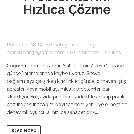
Hızlıca Çözme
Posted at 08:19h
in
Okategoriserade
by
mariaurban32@gmail.com
0 Comments
0
Likes
Çoğumuz zaman zaman "sahabet giriş" veya "sahabet
güncel" aramalarında kayboluyoruz. Siteye
bağlanmaya çalışırken kırık linkler, güncel olmayan giriş
adresleri veya mobil uyumluluk problemleri can
sıkabiliyor. Bu yazıda problemi sade dille anlatıp pratik
çözümler sunacağım; böylece hem yeni üyeler hem de
deneyimli oyuncular hızlıca sahabet giriş...
READ MORE