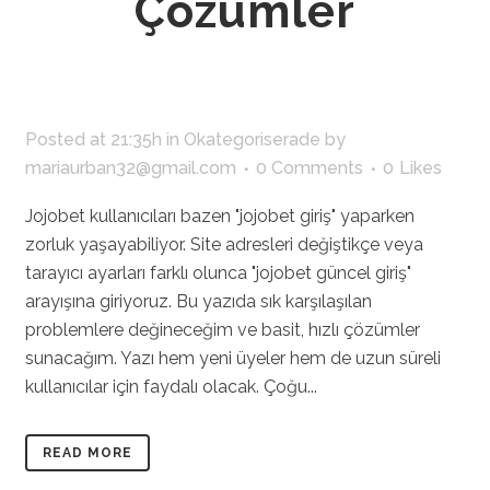
Çözümler
Posted at 21:35h
in
Okategoriserade
by
mariaurban32@gmail.com
0 Comments
0
Likes
Jojobet kullanıcıları bazen "jojobet giriş" yaparken
zorluk yaşayabiliyor. Site adresleri değiştikçe veya
tarayıcı ayarları farklı olunca "jojobet güncel giriş"
arayışına giriyoruz. Bu yazıda sık karşılaşılan
problemlere değineceğim ve basit, hızlı çözümler
sunacağım. Yazı hem yeni üyeler hem de uzun süreli
kullanıcılar için faydalı olacak. Çoğu...
READ MORE