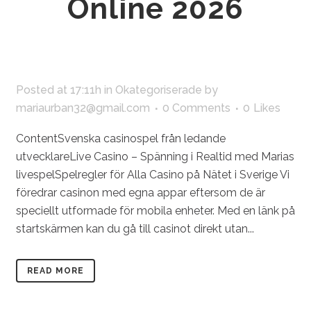
Online 2026
Posted at 17:11h
in
Okategoriserade
by
mariaurban32@gmail.com
0 Comments
0
Likes
ContentSvenska casinospel från ledande
utvecklareLive Casino – Spänning i Realtid med Marias
livespelSpelregler för Alla Casino på Nätet i Sverige Vi
föredrar casinon med egna appar eftersom de är
speciellt utformade för mobila enheter. Med en länk på
startskärmen kan du gå till casinot direkt utan...
READ MORE