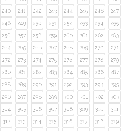
240
241
242
243
244
245
246
247
248
249
250
251
252
253
254
255
256
257
258
259
260
261
262
263
264
265
266
267
268
269
270
271
272
273
274
275
276
277
278
279
280
281
282
283
284
285
286
287
288
289
290
291
292
293
294
295
296
297
298
299
300
301
302
303
304
305
306
307
308
309
310
311
312
313
314
315
316
317
318
319