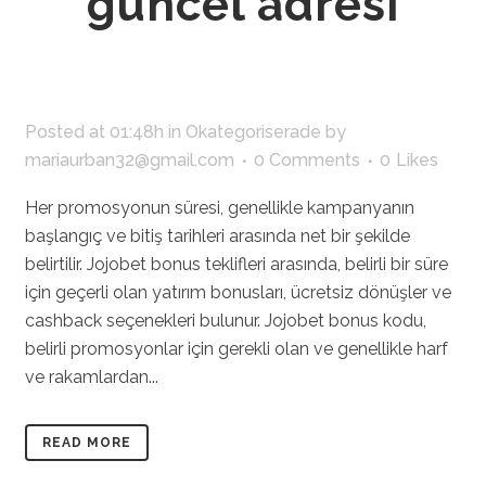
güncel adresi
Posted at 01:48h
in
Okategoriserade
by
mariaurban32@gmail.com
0 Comments
0
Likes
Her promosyonun süresi, genellikle kampanyanın
başlangıç ve bitiş tarihleri arasında net bir şekilde
belirtilir. Jojobet bonus teklifleri arasında, belirli bir süre
için geçerli olan yatırım bonusları, ücretsiz dönüşler ve
cashback seçenekleri bulunur. Jojobet bonus kodu,
belirli promosyonlar için gerekli olan ve genellikle harf
ve rakamlardan...
READ MORE