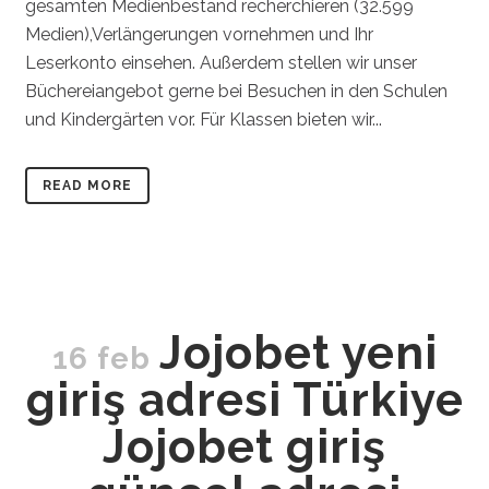
gesamten Medienbestand recherchieren (32.599
Medien),Verlängerungen vornehmen und Ihr
Leserkonto einsehen. Außerdem stellen wir unser
Büchereiangebot gerne bei Besuchen in den Schulen
und Kindergärten vor. Für Klassen bieten wir...
READ MORE
Jojobet yeni
16 feb
giriş adresi Türkiye
Jojobet giriş