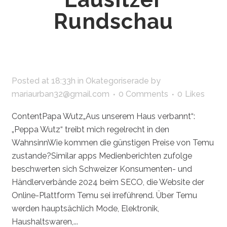
Rundschau
Posted at 18:33h
in
Okategoriserade
by
mariaurban32@gmail.com
0 Comments
0
Likes
ContentPapa Wutz„Aus unserem Haus verbannt“:
„Peppa Wutz“ treibt mich regelrecht in den
WahnsinnWie kommen die günstigen Preise von Temu
zustande?Similar apps Medienberichten zufolge
beschwerten sich Schweizer Konsumenten- und
Händlerverbände 2024 beim SECO, die Website der
Online-Plattform Temu sei irreführend. Über Temu
werden hauptsächlich Mode, Elektronik,
Haushaltswaren,...