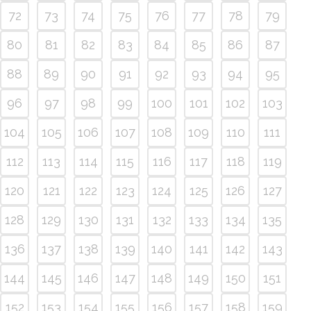
72
73
74
75
76
77
78
79
80
81
82
83
84
85
86
87
88
89
90
91
92
93
94
95
96
97
98
99
100
101
102
103
104
105
106
107
108
109
110
111
112
113
114
115
116
117
118
119
120
121
122
123
124
125
126
127
128
129
130
131
132
133
134
135
136
137
138
139
140
141
142
143
144
145
146
147
148
149
150
151
152
153
154
155
156
157
158
159