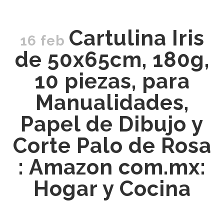
Cartulina Iris
16 feb
de 50x65cm, 180g,
10 piezas, para
Manualidades,
Papel de Dibujo y
Corte Palo de Rosa
: Amazon com.mx:
Hogar y Cocina