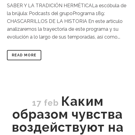
SABER Y LA TRADICIÓN HERMÉTICALa escóbula de
la brújula: Podcasts del grupoPrograma 189:
CHASCARRILLOS DE LA HISTORIA En este artículo
analizaremos la trayectoria de este programa y su
evolución a lo largo de sus temporadas, así como...
READ MORE
Каким
17 feb
образом чувства
воздействуют на