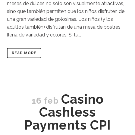
mesas de dulces no solo son visualmente atractivas,
sino que también permiten que los niños disfruten de
una gran variedad de golosinas. Los niños (y los
adultos también) disfrutan de una mesa de postres
llena de variedad y colores. Si tu...
READ MORE
Casino
16 feb
Cashless
Payments CPI