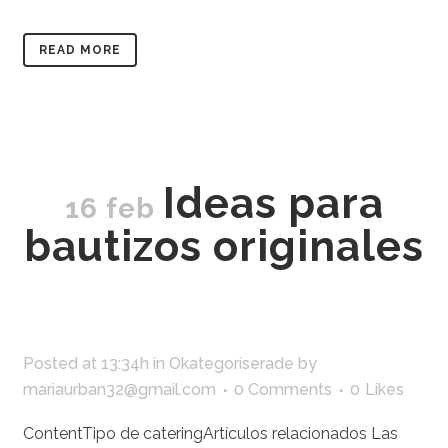
READ MORE
Ideas para
16 feb
bautizos originales
Posted at 13:34h
in
Okategoriserade
by
mariaurban32@gmail.com
0 Comments
0
Likes
ContentTipo de cateringArtículos relacionados Las