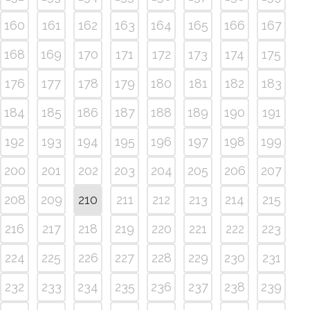
160
161
162
163
164
165
166
167
168
169
170
171
172
173
174
175
176
177
178
179
180
181
182
183
184
185
186
187
188
189
190
191
192
193
194
195
196
197
198
199
200
201
202
203
204
205
206
207
208
209
210
211
212
213
214
215
216
217
218
219
220
221
222
223
224
225
226
227
228
229
230
231
232
233
234
235
236
237
238
239