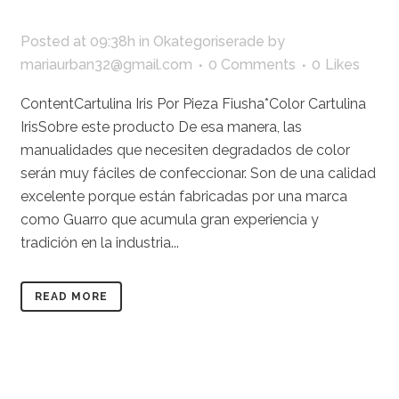
Posted at 09:38h
in
Okategoriserade
by
mariaurban32@gmail.com
0 Comments
0
Likes
ContentCartulina Iris Por Pieza Fiusha*Color Cartulina
IrisSobre este producto De esa manera, las
manualidades que necesiten degradados de color
serán muy fáciles de confeccionar. Son de una calidad
excelente porque están fabricadas por una marca
como Guarro que acumula gran experiencia y
tradición en la industria...
READ MORE