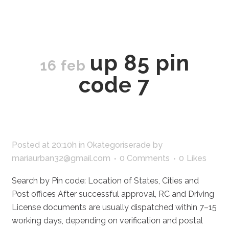
up 85 pin
16 feb
code 7
Posted at 20:10h
in
Okategoriserade
by
mariaurban32@gmail.com
0 Comments
0
Likes
Search by Pin code: Location of States, Cities and
Post offices After successful approval, RC and Driving
License documents are usually dispatched within 7–15
working days, depending on verification and postal