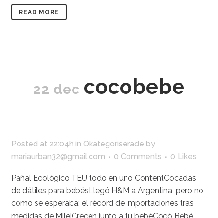
READ MORE
cocobebe
22 dec
Posted at 22:04h
in
Okategoriserade
by
mariaurban32@gmail.com
0 Comments
0
Likes
Pañal Ecológico TEU todo en uno ContentCocadas
de dátiles para bebésLlegó H&M a Argentina, pero no
como se esperaba: el récord de importaciones tras
medidas de MileiCrecen junto a tu bebéCocó Bebé