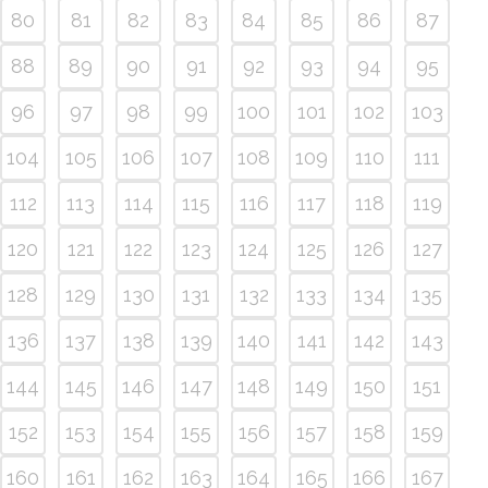
80
81
82
83
84
85
86
87
88
89
90
91
92
93
94
95
96
97
98
99
100
101
102
103
104
105
106
107
108
109
110
111
112
113
114
115
116
117
118
119
120
121
122
123
124
125
126
127
128
129
130
131
132
133
134
135
136
137
138
139
140
141
142
143
144
145
146
147
148
149
150
151
152
153
154
155
156
157
158
159
160
161
162
163
164
165
166
167