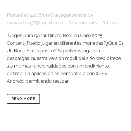
Posted at 22:06h
in
Okategoriserade
by
mariaurban32@gmail.com
0 Comments
0
Likes
Juegos para ganar Dinero Real en Chile 2025
Content¿Puedo jugar en diferentes monedas?¿Qué Es
Un Bono Sin Depósito? Si prefieres jugar sin
descargas, nuestra versión móvil del sitio web ofrece
las mismas funcionalidades con un rendimiento
óptimo. La aplicación es compatible con iOS y
Android, permitiendo realizar...
READ MORE