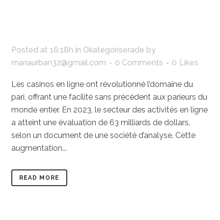
Posted at 16:18h
in
Okategoriserade
by
mariaurban32@gmail.com
0 Comments
0
Likes
Les casinos en ligne ont révolutionné l’domaine du
pari, offrant une facilité sans précédent aux parieurs du
monde entier. En 2023, le secteur des activités en ligne
a atteint une évaluation de 63 milliards de dollars,
selon un document de une société d’analyse. Cette
augmentation...
READ MORE