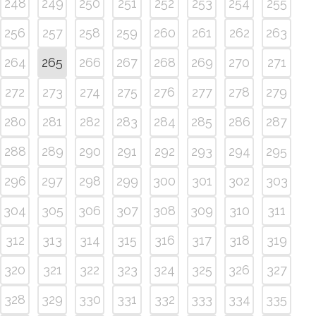
248
249
250
251
252
253
254
255
256
257
258
259
260
261
262
263
264
265
266
267
268
269
270
271
272
273
274
275
276
277
278
279
280
281
282
283
284
285
286
287
288
289
290
291
292
293
294
295
296
297
298
299
300
301
302
303
304
305
306
307
308
309
310
311
312
313
314
315
316
317
318
319
320
321
322
323
324
325
326
327
328
329
330
331
332
333
334
335