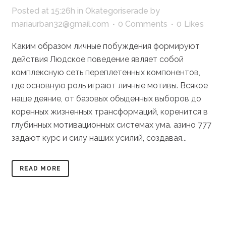
Posted at 15:26h
in
Okategoriserade
by
mariaurban32@gmail.com
0 Comments
0
Likes
Каким образом личные побуждения формируют
действия Людское поведение являет собой
комплексную сеть переплетенных компонентов,
где основную роль играют личные мотивы. Всякое
наше деяние, от базовых обыденных выборов до
коренных жизненных трансформаций, коренится в
глубинных мотивационных системах ума. азино 777
задают курс и силу наших усилий, создавая...
READ MORE