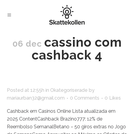
cassino com
06 dec
cashback 4
Posted at 12:55h
in
Okategoriserade
by
mariaurban32@gmail.com
0 Comments
0
Likes
Cashback em Casinos Online Lista atualizada em
2025 ContentCashback Brazino777: 12% de
Reembolso SemanalBetano – 50 giros extras no Jogo