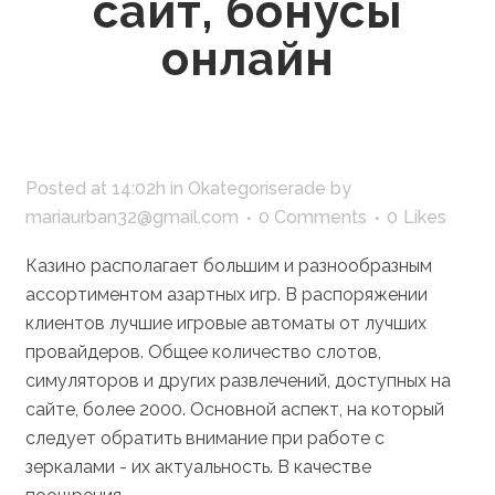
сайт, бонусы
онлайн
Posted at 14:02h
in
Okategoriserade
by
mariaurban32@gmail.com
0 Comments
0
Likes
Казино располагает большим и разнообразным
ассортиментом азартных игр. В распоряжении
клиентов лучшие игровые автоматы от лучших
провайдеров. Общее количество слотов,
симуляторов и других развлечений, доступных на
сайте, более 2000. Основной аспект, на который
следует обратить внимание при работе с
зеркалами - их актуальность. В качестве