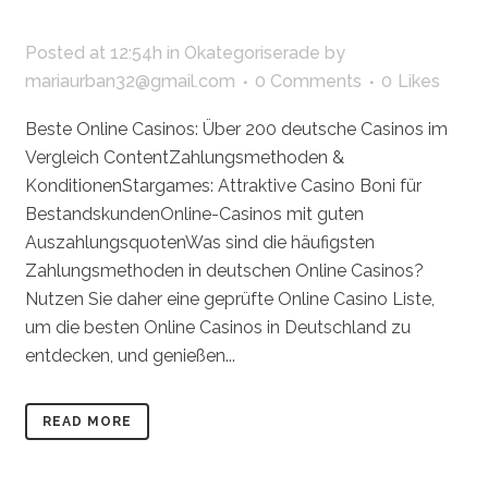
Posted at 12:54h
in
Okategoriserade
by
mariaurban32@gmail.com
0 Comments
0
Likes
Beste Online Casinos: Über 200 deutsche Casinos im
Vergleich ContentZahlungsmethoden &
KonditionenStargames: Attraktive Casino Boni für
BestandskundenOnline-Casinos mit guten
AuszahlungsquotenWas sind die häufigsten
Zahlungsmethoden in deutschen Online Casinos?
Nutzen Sie daher eine geprüfte Online Casino Liste,
um die besten Online Casinos in Deutschland zu
entdecken, und genießen...
READ MORE