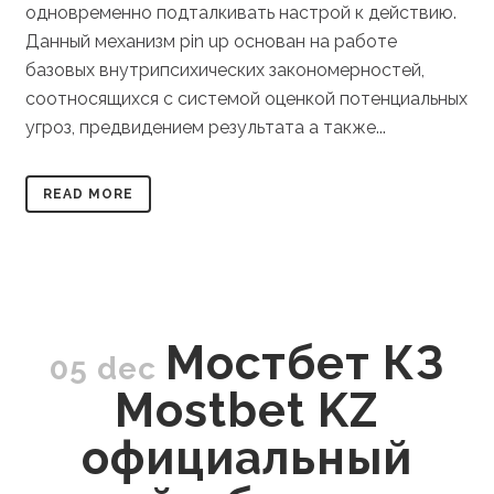
одновременно подталкивать настрой к действию.
Данный механизм pin up основан на работе
базовых внутрипсихических закономерностей,
соотносящихся c системой оценкой потенциальных
угроз, предвидением результата а также...
READ MORE
Мостбет КЗ
05 dec
Mostbet KZ
официальный