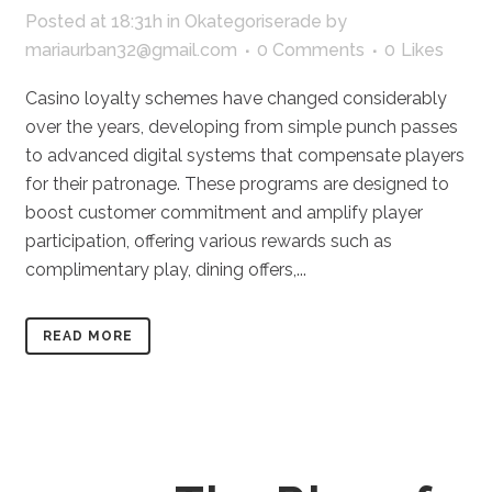
Posted at 18:31h
in
Okategoriserade
by
mariaurban32@gmail.com
0 Comments
0
Likes
Casino loyalty schemes have changed considerably
over the years, developing from simple punch passes
to advanced digital systems that compensate players
for their patronage. These programs are designed to
boost customer commitment and amplify player
participation, offering various rewards such as
complimentary play, dining offers,...
READ MORE