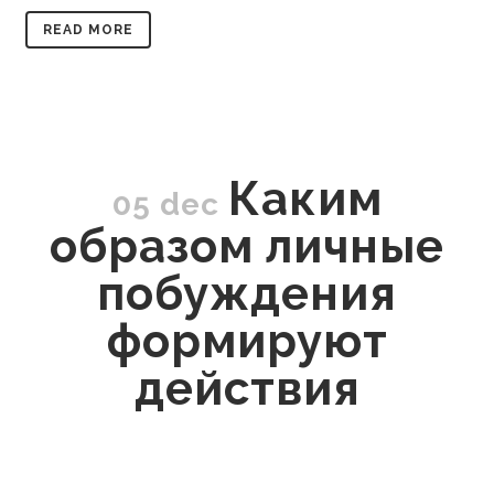
READ MORE
Каким
05 dec
образом личные
побуждения
формируют
действия