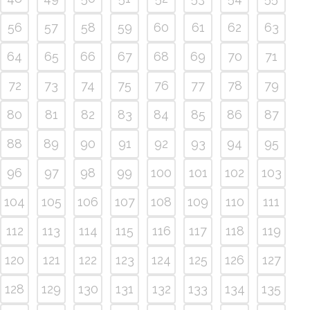
56
57
58
59
60
61
62
63
64
65
66
67
68
69
70
71
72
73
74
75
76
77
78
79
80
81
82
83
84
85
86
87
88
89
90
91
92
93
94
95
96
97
98
99
100
101
102
103
104
105
106
107
108
109
110
111
112
113
114
115
116
117
118
119
120
121
122
123
124
125
126
127
128
129
130
131
132
133
134
135