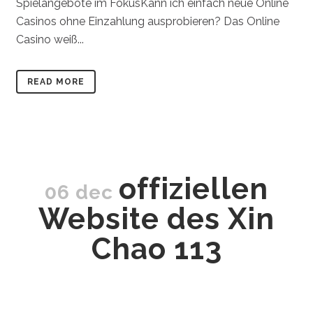
Spielangebote im FokusKann ich einfach neue Online
Casinos ohne Einzahlung ausprobieren? Das Online
Casino weiß...
READ MORE
offiziellen
06 dec
Website des Xin
Chao 113