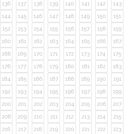
136
137
138
139
140
141
142
143
144
145
146
147
148
149
150
151
152
153
154
155
156
157
158
159
160
161
162
163
164
165
166
167
168
169
170
171
172
173
174
175
176
177
178
179
180
181
182
183
184
185
186
187
188
189
190
191
192
193
194
195
196
197
198
199
200
201
202
203
204
205
206
207
208
209
210
211
212
213
214
215
216
217
218
219
220
221
222
223