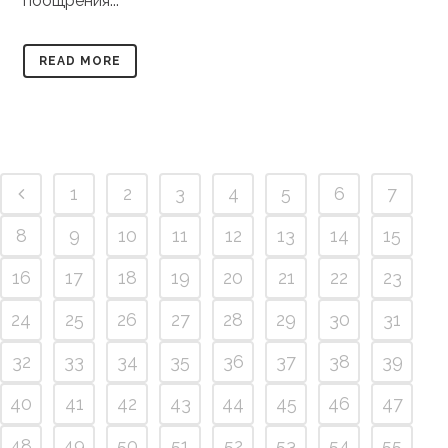
поощрения...
READ MORE
1
2
3
4
5
6
7
8
9
10
11
12
13
14
15
16
17
18
19
20
21
22
23
24
25
26
27
28
29
30
31
32
33
34
35
36
37
38
39
40
41
42
43
44
45
46
47
48
49
50
51
52
53
54
55