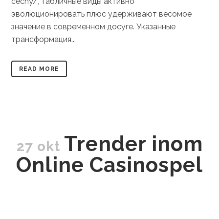
cechy/, табличные виды активно
эволюционировать плюс удерживают весомое
значение в современном досуге. Указанные
трансформация...
READ MORE
Trender inom
27 okt
Online Casinospel