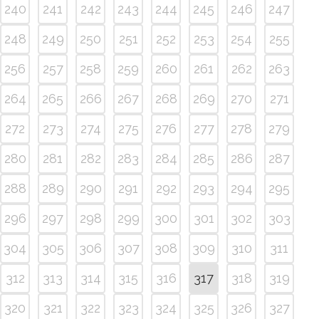
240
241
242
243
244
245
246
247
248
249
250
251
252
253
254
255
256
257
258
259
260
261
262
263
264
265
266
267
268
269
270
271
272
273
274
275
276
277
278
279
280
281
282
283
284
285
286
287
288
289
290
291
292
293
294
295
296
297
298
299
300
301
302
303
304
305
306
307
308
309
310
311
312
313
314
315
316
317
318
319
320
321
322
323
324
325
326
327