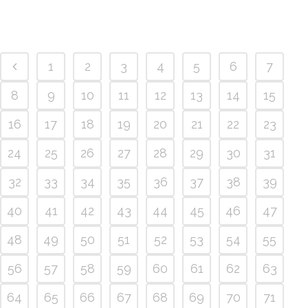
1
2
3
4
5
6
7
8
9
10
11
12
13
14
15
16
17
18
19
20
21
22
23
24
25
26
27
28
29
30
31
32
33
34
35
36
37
38
39
40
41
42
43
44
45
46
47
48
49
50
51
52
53
54
55
56
57
58
59
60
61
62
63
64
65
66
67
68
69
70
71