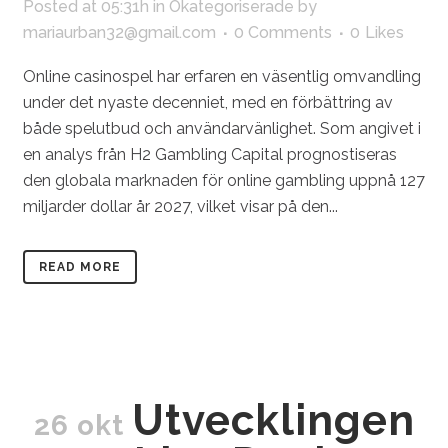
Posted at 05:31h
in
Okategoriserade
by
mariaurban32@gmail.com
0 Comments
0
Likes
Online casinospel har erfaren en väsentlig omvandling
under det nyaste decenniet, med en förbättring av
både spelutbud och användarvänlighet. Som angivet i
en analys från H2 Gambling Capital prognostiseras
den globala marknaden för online gambling uppnå 127
miljarder dollar år 2027, vilket visar på den...
READ MORE
Utvecklingen
26 okt