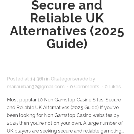
Secure and
Reliable UK
Alternatives (2025
Guide)
Posted at 14:36h
in
Okategoriserade
by
mariaurban32@gmail.com
0 Comments
0
Likes
Most popular 10 Non Gamstop Casino Sites: Secure
and Reliable UK Alternatives (2025 Guide) If you've
been looking for Non Gamstop Casino websites by
2025 then you're not on your own. A large number of
UK players are seeking secure and reliable gambling...