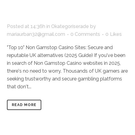
Posted at 14:36h
in
Okategoriserade
by
mariaurban32@gmail.com
0 Comments
0
Likes
"Top 10" Non Gamstop Casino Sites: Secure and
reputable UK alternatives (2025 Guide) If you've been
in search of Non Gamstop Casino websites in 2025,
there's no need to worry. Thousands of UK gamers are
seeking trustworthy and secure gambling platforms
that don't...
READ MORE