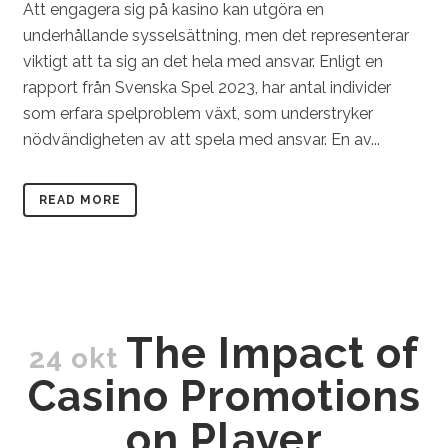
Att engagera sig på kasino kan utgöra en
underhållande sysselsättning, men det representerar
viktigt att ta sig an det hela med ansvar. Enligt en
rapport från Svenska Spel 2023, har antal individer
som erfara spelproblem växt, som understryker
nödvändigheten av att spela med ansvar. En av...
READ MORE
The Impact of
24 okt
Casino Promotions
on Player