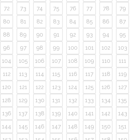
72
73
74
75
76
77
78
79
80
81
82
83
84
85
86
87
88
89
90
91
92
93
94
95
96
97
98
99
100
101
102
103
104
105
106
107
108
109
110
111
112
113
114
115
116
117
118
119
120
121
122
123
124
125
126
127
128
129
130
131
132
133
134
135
136
137
138
139
140
141
142
143
144
145
146
147
148
149
150
151
152
153
154
155
156
157
158
159