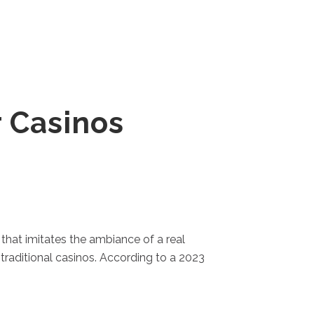
r Casinos
that imitates the ambiance of a real
traditional casinos. According to a 2023