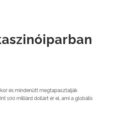
kaszinóiparban
mikor és mindenütt megtapasztalják
100 milliárd dollárt ér el, ami a globális