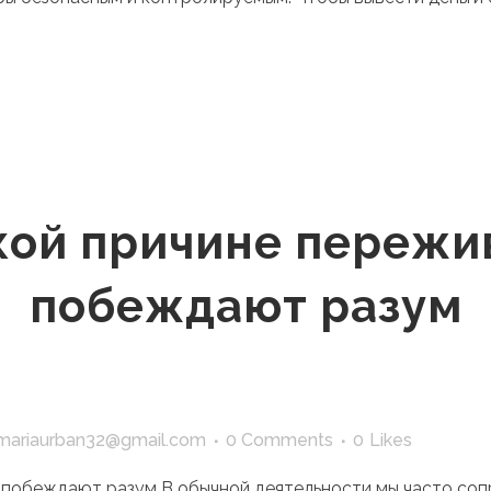
кой причине пережи
побеждают разум
mariaurban32@gmail.com
0 Comments
0
Likes
 побеждают разум В обычной деятельности мы часто соп