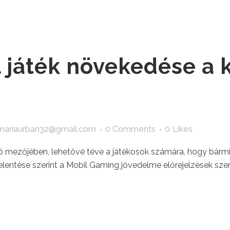
 játék növekedése a 
mariaurban32@gmail.com
0 Comments
0
Likes
zinó mezőjében, lehetővé téve a játékosok számára, hogy bár
lentése szerint a Mobil Gaming jövedelme előrejelzések szerint 