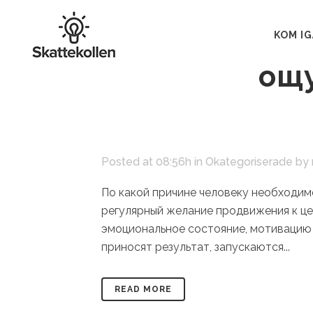
15 dec
По ка
KOM I
ощ
Posted at 08:56h
in
Okategoriserade
by
По какой причине человеку необходим
регулярный желание продвижения к це
эмоциональное состояние, мотивацию 
приносят результат, запускаются...
READ MORE