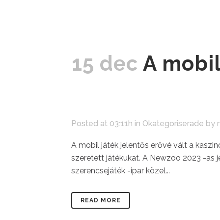
15 dec
A mobil
Posted at 03:11h
in
Okategoriserade
by
A mobil játék jelentős erővé vált a kas
szeretett játékukat. A Newzoo 2023 -as je
szerencsejáték -ipar közel...
READ MORE