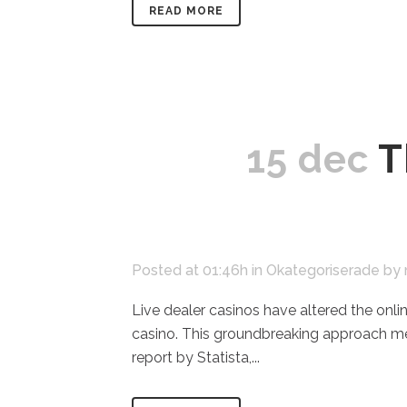
READ MORE
15 dec
T
Posted at 01:46h
in
Okategoriserade
by
Live dealer casinos have altered the onl
casino. This groundbreaking approach mer
report by Statista,...