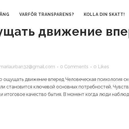
кой причине человек
GÅNG
VARFÖR TRANSPARENS?
KOLLA DIN SKATT!
ущать движение впе
mariaurban32@gmail.com
0 Comments
0
Likes
о ощущать движение вперед Человеческая психология ск
ли становится ключевой основных потребностей. Чувств
и итоговое качество бытия. В момент когда люди наблюд