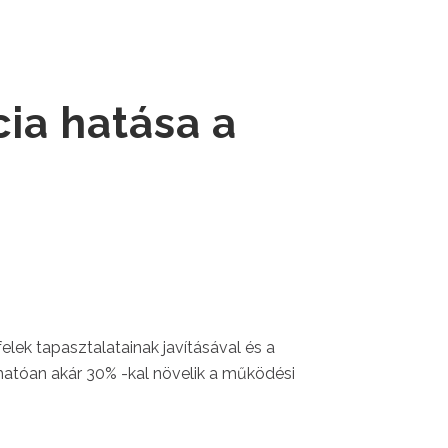
ia hatása a
lek tapasztalatainak javításával és a
rhatóan akár 30% -kal növelik a működési