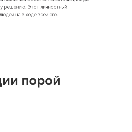
му решению. Этот личностный
ей на в ходе всей его...
ции порой