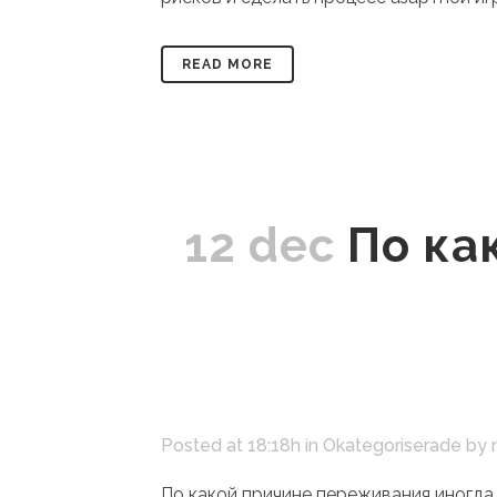
READ MORE
12 dec
По ка
Posted at 18:18h
in
Okategoriserade
by
По какой причине переживания иногда