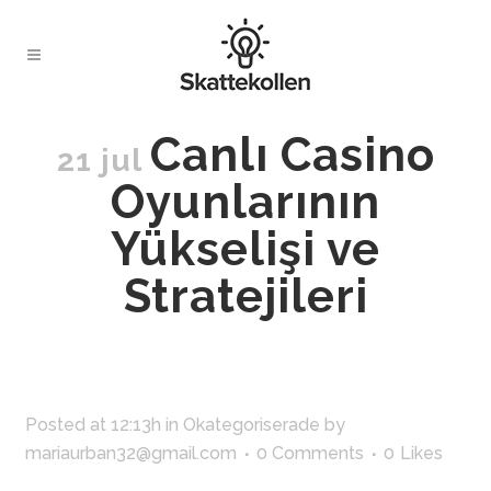
Canlı Casino
21 jul
Oyunlarının
Yükselişi ve
Stratejileri
Posted at 12:13h
in
Okategoriserade
by
mariaurban32@gmail.com
0 Comments
0
Likes