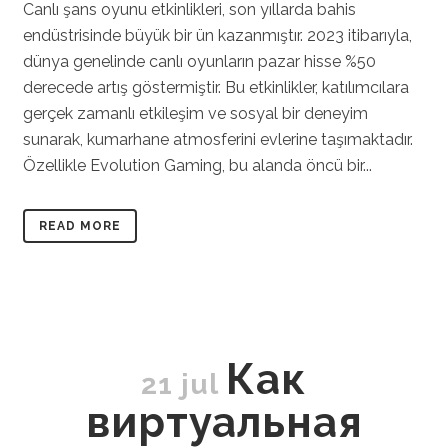
Canlı şans oyunu etkinlikleri, son yıllarda bahis
endüstrisinde büyük bir ün kazanmıştır. 2023 itibarıyla,
dünya genelinde canlı oyunların pazar hisse %50
derecede artış göstermiştir. Bu etkinlikler, katılımcılara
gerçek zamanlı etkileşim ve sosyal bir deneyim
sunarak, kumarhane atmosferini evlerine taşımaktadır.
Özellikle Evolution Gaming, bu alanda öncü bir...
READ MORE
Как
21 jul
виртуальная