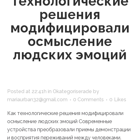
технологические
решения
модифицировали
осмысление
людских эмоций
Posted at 22:41h
in
Okategoriserade
by
mariaurban32@gmail.com
0 Comments
0
Likes
Как технологические решения модифицировали
осмысление людских эмоций Современные
устройства преобразовали приемы демонстрации
и восприятия переживаний между человеками.