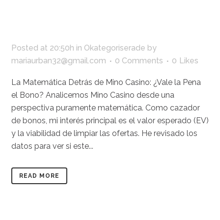
Posted at 20:50h
in
Okategoriserade
by
mariaurban32@gmail.com
0 Comments
0
Likes
La Matemática Detrás de Mino Casino: ¿Vale la Pena
el Bono? Analicemos Mino Casino desde una
perspectiva puramente matemática. Como cazador
de bonos, mi interés principal es el valor esperado (EV)
y la viabilidad de limpiar las ofertas. He revisado los
datos para ver si este...
READ MORE