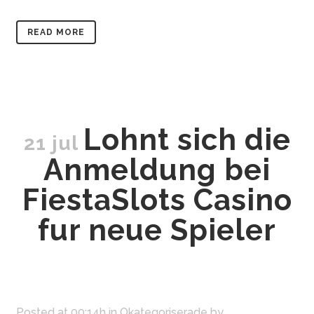
READ MORE
Lohnt sich die
21 jul
Anmeldung bei
FiestaSlots Casino
fur neue Spieler
Posted at 00:14h
in
Okategoriserade
by