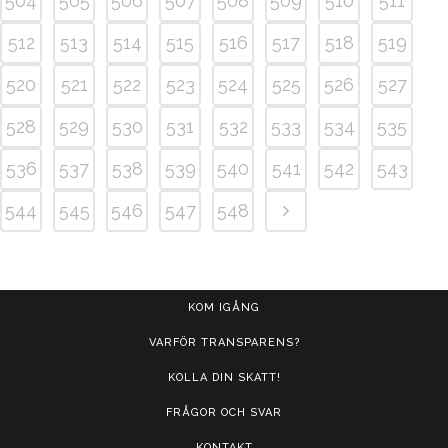
504
505
506
507
508
509
510
511
512
513
514
515
516
517
518
519
520
521
522
523
524
525
526
527
528
529
530
531
532
533
534
535
536
537
538
539
540
541
542
543
544
545
546
547
548
KOM IGÅNG
VARFÖR TRANSPARENS?
KOLLA DIN SKATT!
FRÅGOR OCH SVAR
KONTAKT