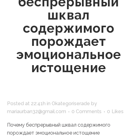
беспрерывный
шквал
содержимого
порождает
эмоциональное
истощение
Posted at 22:41h
in
Okategoriserade
by
mariaurban32@gmail.com
0 Comments
0
Likes
Почему беспрерывный шквал содержимого
порождает эмоциональное истощение