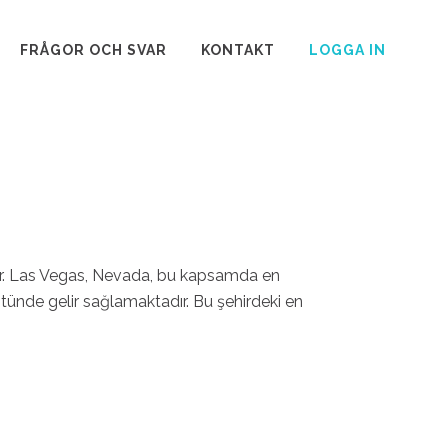
leri ve Oyun
FRÅGOR OCH SVAR
KONTAKT
LOGGA IN
ür. Las Vegas, Nevada, bu kapsamda en
üstünde gelir sağlamaktadır. Bu şehirdeki en