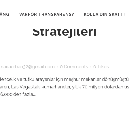
nın En İyi Kumarhane
GÅNG
VARFÖR TRANSPARENS?
KOLLA DIN SKATT!
Stratejileri
mariaurban32@gmail.com
0 Comments
0
Likes
encelik ve tutku arayanlar için meşhur mekanlar dönüşmüşt
ibaren, Las Vegas’taki kumarhaneler, yıllık 70 milyon dolardan 
6.000’den fazla...