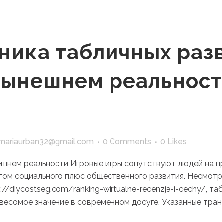
ника табличных раз
ынешнем реальнос
mariaurban32@gmail.com
0 Comments
0
Likes
нешнем реальности Игровые игры сопутствуют людей на 
том социального плюс общественного развития. Несмотря
://diycostseg.com/ranking-wirtualne-recenzje-i-cechy/, т
сомое значение в современном досуге. Указанные транс