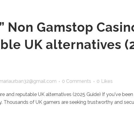
” Non Gamstop Casino
ble UK alternatives (
mariaurban32@gmail.com
0 Comments
0
Likes
re and reputable UK alternatives (2025 Guide) If you've bee
ry. Thousands of UK gamers are seeking trustworthy and secur