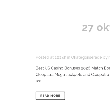
27 ok
Posted at 12:14h
in
Okategoriserade
by
Best US Casino Bonuses 2026 Match Bonu
Cleopatra Mega Jackpots and Cleopatra G
are...
READ MORE