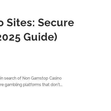
 Sites: Secure
2025 Guide)
n in search of Non Gamstop Casino
e gambling platforms that don't...