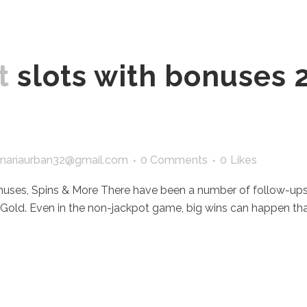
t
slots with bonuses 
mariaurban32@gmail.com
0 Comments
0
Likes
ses, Spins & More There have been a number of follow-ups t
old. Even in the non-jackpot game, big wins can happen than