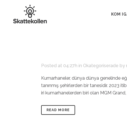
28 okt
Dünya
KOM I
Posted at 04:27h
in
Okategoriserade
by
Kumarhaneler, dünya dünya genelinde eğl
tanınmış şehirlerden bir tanesidir. 2023 it
iri kumarhanelerden biri olan MGM Grand, 
READ MORE