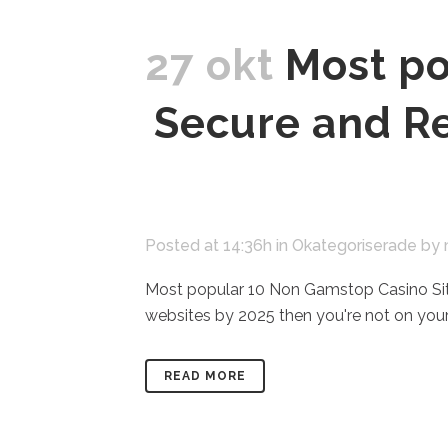
27 okt
Most po
Secure and Re
Posted at 14:36h
in
Okategoriserade
by
Most popular 10 Non Gamstop Casino Site
websites by 2025 then you're not on your
READ MORE