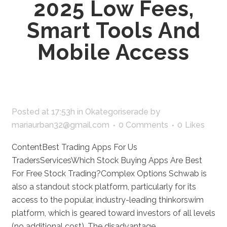
2025 Low Fees,
Smart Tools And
Mobile Access
Posted at 17:53h
in
Okategoriserade
by
mariaurban32@gmail.com
0 Comments
0
Likes
ContentBest Trading Apps For Us
TradersServicesWhich Stock Buying Apps Are Best
For Free Stock Trading?Complex Options Schwab is
also a standout stock platform, particularly for its
access to the popular, industry-leading thinkorswim
platform, which is geared toward investors of all levels
(no additional cost). The disadvantage...