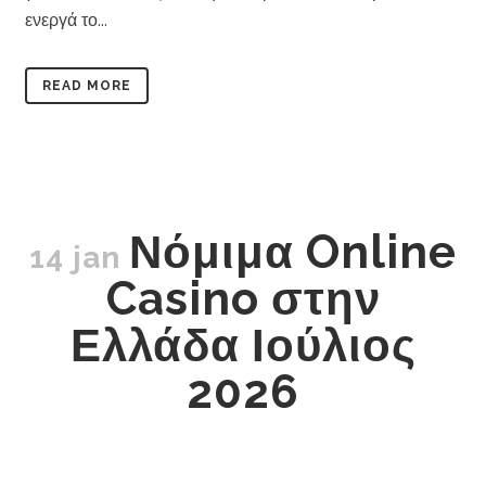
ενεργά το...
READ MORE
Νόμιμα Online
14 jan
Casino στην
Ελλάδα Ιούλιος
2026