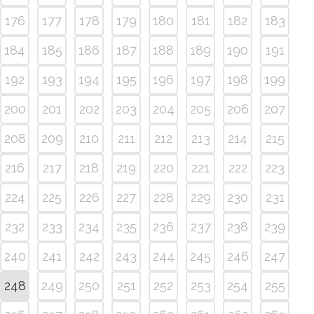
176
177
178
179
180
181
182
183
184
185
186
187
188
189
190
191
192
193
194
195
196
197
198
199
200
201
202
203
204
205
206
207
208
209
210
211
212
213
214
215
216
217
218
219
220
221
222
223
224
225
226
227
228
229
230
231
232
233
234
235
236
237
238
239
240
241
242
243
244
245
246
247
248
249
250
251
252
253
254
255