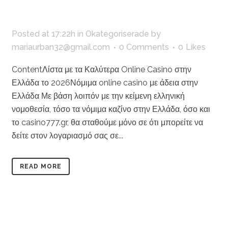
Posted at 17:22h
in
Okategoriserade
by
mariaurban32@gmail.com
0 Comments
0
Likes
ContentΛίστα με τα Καλύτερα Online Casino στην
Ελλάδα το 2026Νόμιμα online casino με άδεια στην
Ελλάδα Με βάση λοιπόν με την κείμενη ελληνική
νομοθεσία, τόσο τα νόμιμα καζίνο στην Ελλάδα, όσο και
το casino777.gr, θα σταθούμε μόνο σε ότι μπορείτε να
δείτε στον λογαριασμό σας σε...
READ MORE