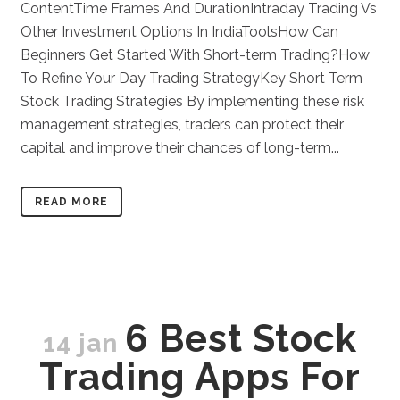
ContentTime Frames And DurationIntraday Trading Vs
Other Investment Options In IndiaToolsHow Can
Beginners Get Started With Short-term Trading?How
To Refine Your Day Trading StrategyKey Short Term
Stock Trading Strategies By implementing these risk
management strategies, traders can protect their
capital and improve their chances of long-term...
READ MORE
6 Best Stock
14 jan
Trading Apps For