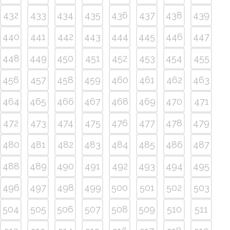
432
433
434
435
436
437
438
439
440
441
442
443
444
445
446
447
448
449
450
451
452
453
454
455
456
457
458
459
460
461
462
463
464
465
466
467
468
469
470
471
472
473
474
475
476
477
478
479
480
481
482
483
484
485
486
487
488
489
490
491
492
493
494
495
496
497
498
499
500
501
502
503
504
505
506
507
508
509
510
511