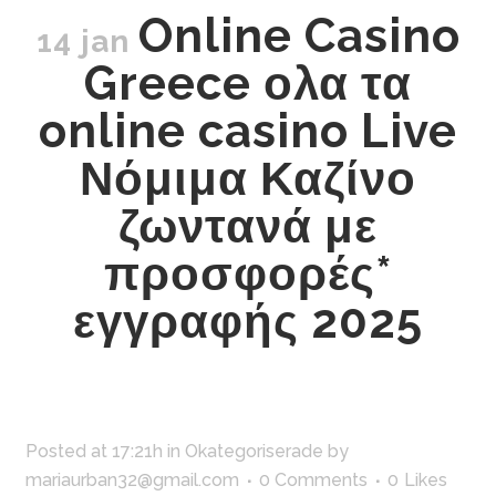
Online Casino
14 jan
Greece ολα τα
online casino Live
Νόμιμα Καζίνο
ζωντανά με
προσφορές*
εγγραφής 2025
Posted at 17:21h
in
Okategoriserade
by
mariaurban32@gmail.com
0 Comments
0
Likes