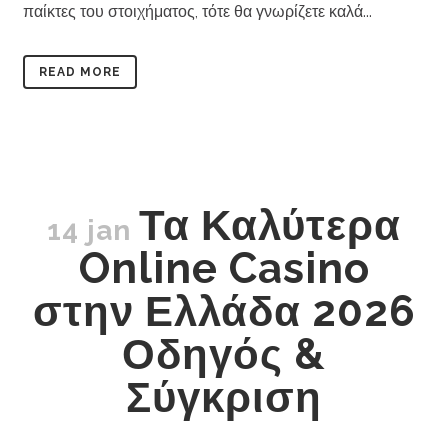
παίκτες του στοιχήματος, τότε θα γνωρίζετε καλά...
READ MORE
Τα Καλύτερα
14 jan
Online Casino
στην Ελλάδα 2026
Οδηγός &
Σύγκριση