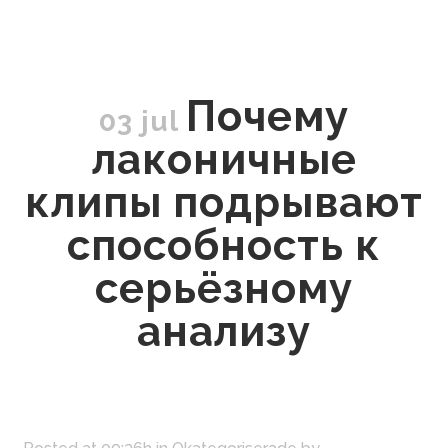
Почему
03 jul
лаконичные
клипы подрывают
способность к
серьёзному
анализу