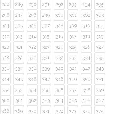
288
289
290
291
292
293
294
295
296
297
298
299
300
301
302
303
304
305
306
307
308
309
310
311
312
313
314
315
316
317
318
319
320
321
322
323
324
325
326
327
328
329
330
331
332
333
334
335
336
337
338
339
340
341
342
343
344
345
346
347
348
349
350
351
352
353
354
355
356
357
358
359
360
361
362
363
364
365
366
367
368
369
370
371
372
373
374
375