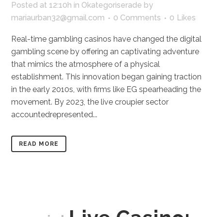
Posted at 12:10h
in
Okategoriserade
by
mariaurban32@gmail.com
0 Comments
0
Likes
Real-time gambling casinos have changed the digital
gambling scene by offering an captivating adventure
that mimics the atmosphere of a physical
establishment. This innovation began gaining traction
in the early 2010s, with firms like EG spearheading the
movement. By 2023, the live croupier sector
accountedrepresented...
READ MORE