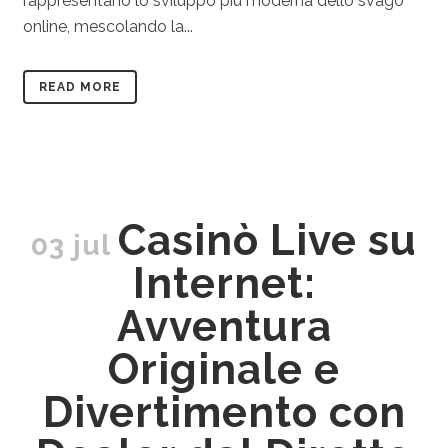
rappresentano lo sviluppo piu moderna dello svago
online, mescolando la...
READ MORE
Casinò Live su
03 jul
Internet:
Avventura
Originale e
Divertimento con