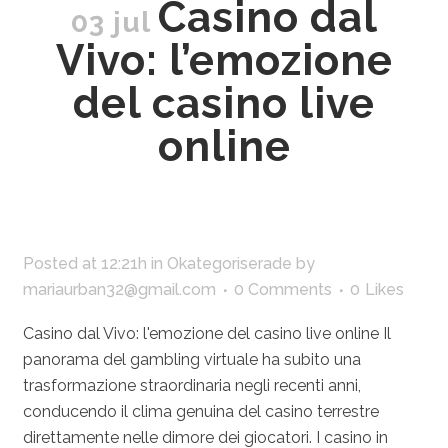
Casino dal
03 jul
Vivo: l’emozione
del casino live
online
Posted at 12:21h
in
Okategoriserade
by
mariaurban32@gmail.com
0 Comments
0
Likes
Casino dal Vivo: l'emozione del casino live online Il
panorama del gambling virtuale ha subito una
trasformazione straordinaria negli recenti anni,
conducendo il clima genuina del casino terrestre
direttamente nelle dimore dei giocatori. I casino in