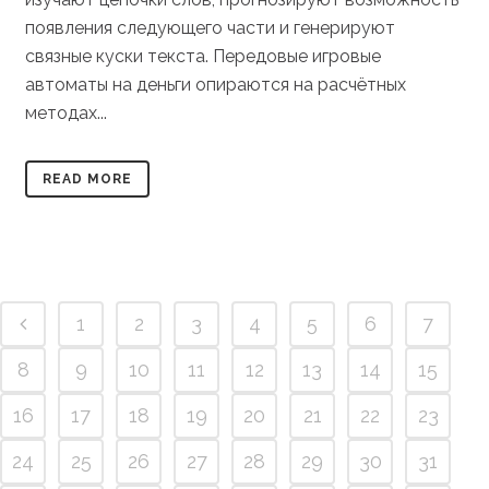
появления следующего части и генерируют
связные куски текста. Передовые игровые
автоматы на деньги опираются на расчётных
методах...
READ MORE
1
2
3
4
5
6
7
8
9
10
11
12
13
14
15
16
17
18
19
20
21
22
23
24
25
26
27
28
29
30
31