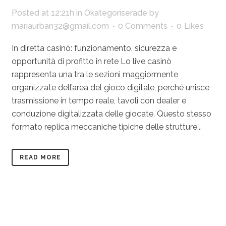
Posted at 12:21h
in
Okategoriserade
by
mariaurban32@gmail.com
0 Comments
0
Likes
In diretta casinò: funzionamento, sicurezza e
opportunità di profitto in rete Lo live casinò
rappresenta una tra le sezioni maggiormente
organizzate dell’area del gioco digitale, perché unisce
trasmissione in tempo reale, tavoli con dealer e
conduzione digitalizzata delle giocate. Questo stesso
formato replica meccaniche tipiche delle strutture...
READ MORE