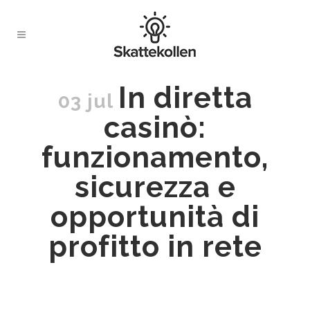
In diretta
03 jul
casinò:
funzionamento,
sicurezza e
opportunità di
profitto in rete