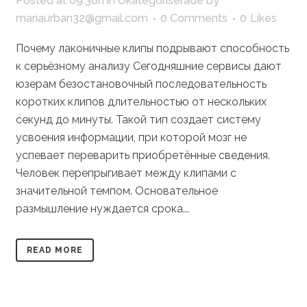
Posted at 09:36h
in
Okategoriserade
by
mariaurban32@gmail.com
0 Comments
0
Likes
Почему лаконичные клипы подрывают способность
к серьёзному анализу Сегодняшние сервисы дают
юзерам безостановочный последовательность
коротких клипов длительностью от нескольких
секунд до минуты. Такой тип создает систему
усвоения информации, при которой мозг не
успевает переварить приобретённые сведения.
Человек перепрыгивает между клипами с
значительной темпом. Основательное
размышление нуждается срока...
READ MORE