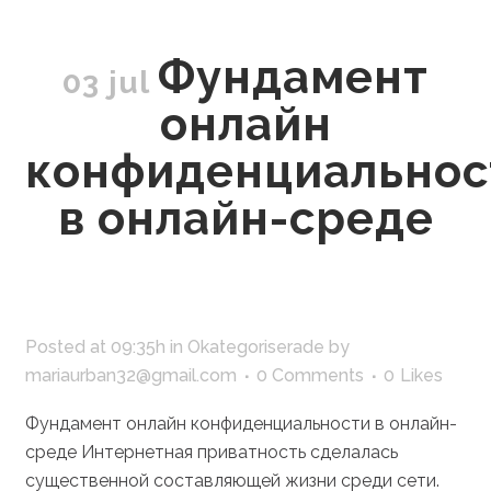
Фундамент
03 jul
онлайн
конфиденциальнос
в онлайн-среде
Posted at 09:35h
in
Okategoriserade
by
mariaurban32@gmail.com
0 Comments
0
Likes
Фундамент онлайн конфиденциальности в онлайн-
среде Интернетная приватность сделалась
существенной составляющей жизни среди сети.