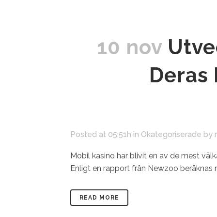
10 nov
Utve
Deras
Posted at 05:51h
in
Okategoriserade
by
Mobil kasino har blivit en av de mest välk
Enligt en rapport från Newzoo beräknas m
READ MORE