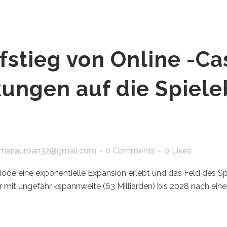
fstieg von Online -Ca
ungen auf die Spiel
mariaurban32@gmail.com
0 Comments
0
Likes
riode eine exponentielle Expansion erlebt und das Feld des S
 mit ungefähr <spannweite (63 Milliarden) bis 2028 nach eine