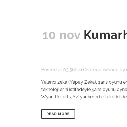
10 nov
Kumarh
Posted at 03:56h
in
Okategoriserade
by
Yalancı zeka (Yapay Zeka), şans oyunu endü
teknolojilerini istifadeyle şans oyunu oyn
Wynn Resorts, YZ yardımcı bir tüketici dest
READ MORE