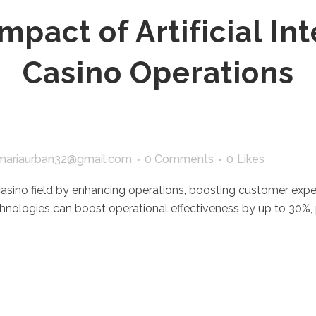
mpact of Artificial In
Casino Operations
mariaurban32@gmail.com
0 Comments
0
Likes
he casino field by enhancing operations, boosting customer exper
hnologies can boost operational effectiveness by up to 30%, 