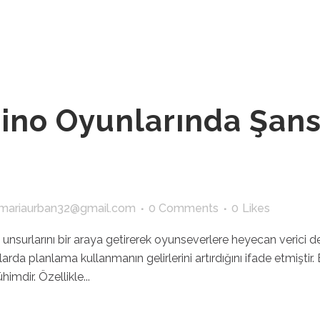
ino Oyunlarında Şans 
mariaurban32@gmail.com
0 Comments
0
Likes
unsurlarını bir araya getirerek oyunseverlere heyecan verici den
arda planlama kullanmanın gelirlerini artırdığını ifade etmiştir.
imdir. Özellikle...