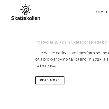
10 nov
Th
KOM I
Posted at 16:32h
in
Okategoriserade
by
Live dealer casinos are transforming the
of a brick-and-mortar casino. In 2023, a a
to increase...
READ MORE