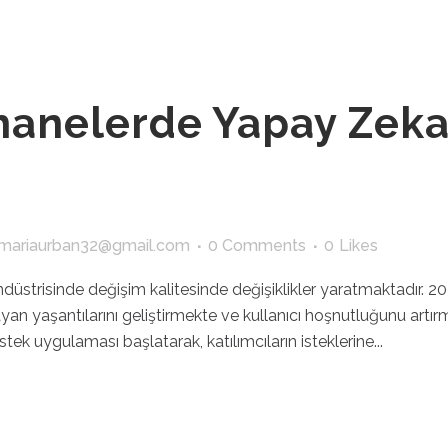
anelerde Yapay Zeka
mariaurban32@gmail.com
0 Comments
0
Likes
strisinde değişim kalitesinde değişiklikler yaratmaktadır. 2023 
ayan yaşantılarını geliştirmekte ve kullanıcı hoşnutluğunu artır
ek uygulaması başlatarak, katılımcıların isteklerine...