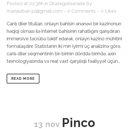
Posted at 02:36h
in
Okategoriserade
by
mariaurban32@gmail.com
0 Comments
0
Likes
Canlı diler titulları, onlayn bahisin ənənəvi bir kazinonun
həqiqi olması ilə internet bahisinin rahatlığını qarışdıran
immersive təcrübə təklif edərək, onlayn kazino mühitini
formalaşdırır. Statistanın iki min iyirmi üç analizinə görə,
canlı diler seqmentinin bir-birinin dörddə birində, axın
texnologiyasında və real vaxt qarşılıqlı fəaliyyət üçün...
READ MORE
Pinco
13 nov