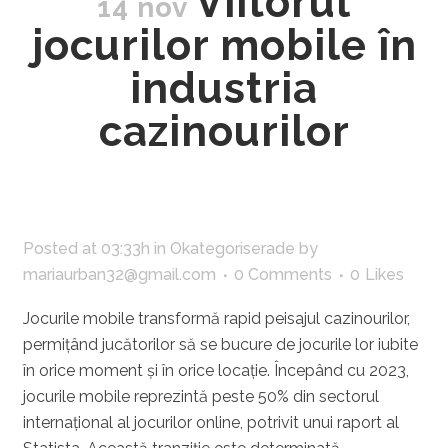
Viitorul
14 nov
jocurilor mobile în
industria
cazinourilor
Posted at 03:33h
in
Okategoriserade
by
mariaurban32@gmail.com
0 Comments
0
Likes
Jocurile mobile transformă rapid peisajul cazinourilor,
permițând jucătorilor să se bucure de jocurile lor iubite
în orice moment și în orice locație. Începând cu 2023,
jocurile mobile reprezintă peste 50% din sectorul
internațional al jocurilor online, potrivit unui raport al