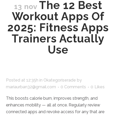
The 12 Best
13 nov
Workout Apps Of
2025: Fitness Apps
Trainers Actually
Use
Posted at 12:35h
in
Okategoriserade
by
mariaurban32@gmail.com
0 Comments
0
Likes
This boosts calorie burn, improves strength, and
enhances mobility — all at once. Regularly review
connected apps and revoke access for any that are