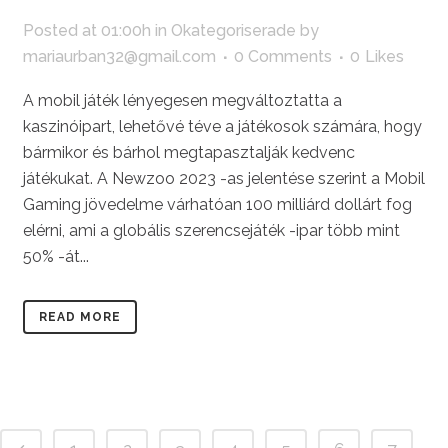
Posted at 01:00h
in
Okategoriserade
by
mariaurban32@gmail.com
0 Comments
0
Likes
A mobil játék lényegesen megváltoztatta a
kaszinóipart, lehetővé téve a játékosok számára, hogy
bármikor és bárhol megtapasztalják kedvenc
játékukat. A Newzoo 2023 -as jelentése szerint a Mobil
Gaming jövedelme várhatóan 100 milliárd dollárt fog
elérni, ami a globális szerencsejáték -ipar több mint
50% -át...
READ MORE