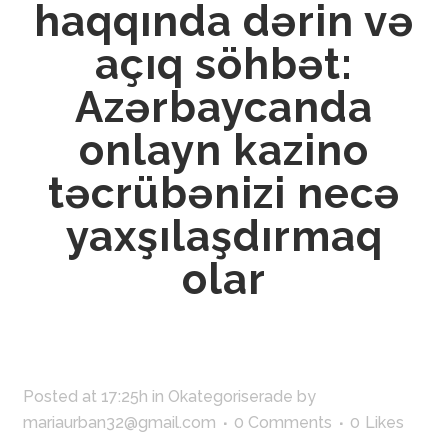
haqqında dərin və
açıq söhbət:
Azərbaycanda
onlayn kazino
təcrübənizi necə
yaxşılaşdırmaq
olar
Posted at 17:25h
in
Okategoriserade
by
mariaurban32@gmail.com
0 Comments
0
Likes