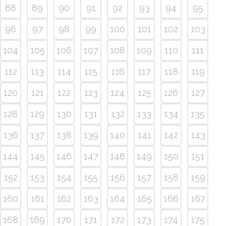
88
89
90
91
92
93
94
95
96
97
98
99
100
101
102
103
104
105
106
107
108
109
110
111
112
113
114
115
116
117
118
119
120
121
122
123
124
125
126
127
128
129
130
131
132
133
134
135
136
137
138
139
140
141
142
143
144
145
146
147
148
149
150
151
152
153
154
155
156
157
158
159
160
161
162
163
164
165
166
167
168
169
170
171
172
173
174
175