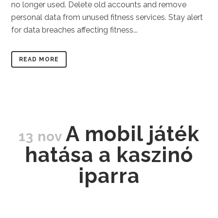
no longer used. Delete old accounts and remove
personal data from unused fitness services. Stay alert
for data breaches affecting fitness...
READ MORE
A mobil játék
13 nov
hatása a kaszinó
iparra